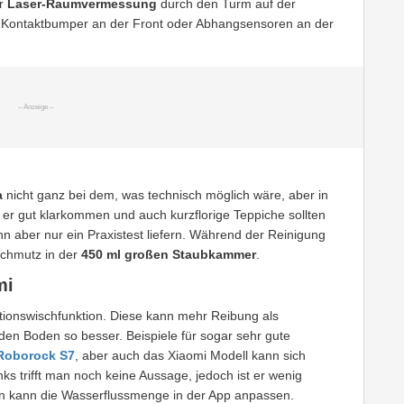
er
Laser-Raumvermessung
durch den Turm auf der
en Kontaktbumper an der Front oder Abhangsensoren an der
a
nicht ganz bei dem, was technisch möglich wäre, aber in
 er gut klarkommen und auch kurzflorige Teppiche sollten
n aber nur ein Praxistest liefern. Während der Reinigung
Schmutz in der
450 ml großen Staubkammer
.
mi
rationswischfunktion. Diese kann mehr Reibung als
en Boden so besser. Beispiele für sogar sehr gute
Roborock S7
, aber auch das Xiaomi Modell kann sich
ks trifft man noch keine Aussage, jedoch ist er wenig
man kann die Wasserflussmenge in der App anpassen.