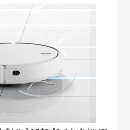
 natürlich die
Xiaomi Home App
zum Einsatz, die ja einige