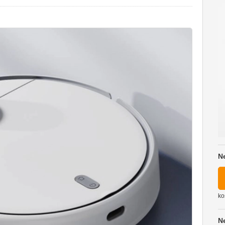
N
ko
N