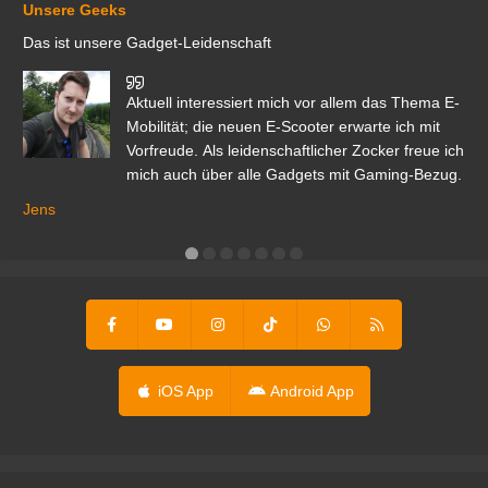
Unsere Geeks
Das ist unsere Gadget-Leidenschaft
den
Aktuell interessiert mich vor allem das Thema E-
r.
Mobilität; die neuen E-Scooter erwarte ich mit
Vorfreude. Als leidenschaftlicher Zocker freue ich
mich auch über alle Gadgets mit Gaming-Bezug.
Ma
ga
Jens
er
iOS App
Android App