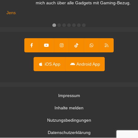
mich auch über alle Gadgets mit Gaming-Bezug.
Ma
ga
Jens
er
iOS App
Android App
Impressum
Inhalte melden
Nutzungsbedingungen
Datenschutzerklärung