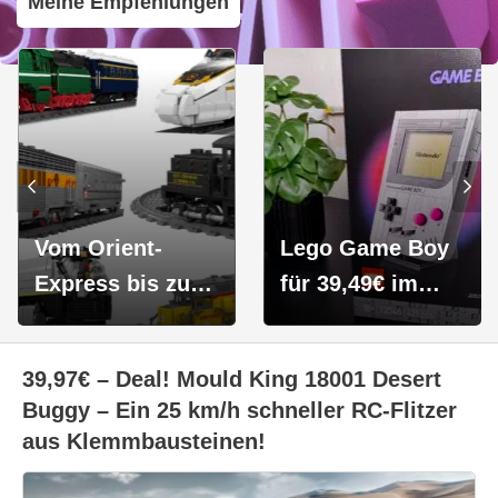
Meine Empfehlungen
Vom Orient-
Lego Game Boy
Express bis zum
für 39,49€ im
Güterzug: Die
Test: Fast
Mould King
perfekt, wenn da
39,97€ – Deal! Mould King 18001 Desert
Eisenbahn-Sets -
nicht das Button-
Buggy – Ein 25 km/h schneller RC-Flitzer
Perfekte
Gefrickel wäre...
aus Klemmbausteinen!
Geschenkidee