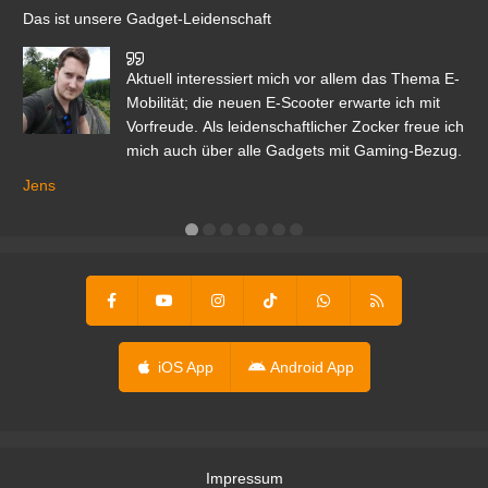
Das ist unsere Gadget-Leidenschaft
den
Aktuell interessiert mich vor allem das Thema E-
r.
Mobilität; die neuen E-Scooter erwarte ich mit
Vorfreude. Als leidenschaftlicher Zocker freue ich
mich auch über alle Gadgets mit Gaming-Bezug.
Ma
ga
Jens
er
iOS App
Android App
Impressum