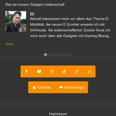
Das ist unsere Gadget-Leidenschaft
den
Aktuell interessiert mich vor allem das Thema E-
r.
Mobilität; die neuen E-Scooter erwarte ich mit
Vorfreude. Als leidenschaftlicher Zocker freue ich
mich auch über alle Gadgets mit Gaming-Bezug.
Ma
ga
Jens
er
iOS App
Android App
Impressum