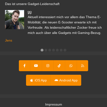
Das ist unsere Gadget-Leidenschaft
den
Aktuell interessiert mich vor allem das Thema E-
r.
Mobilität; die neuen E-Scooter erwarte ich mit
Vorfreude. Als leidenschaftlicher Zocker freue ich
mich auch über alle Gadgets mit Gaming-Bezug.
Ma
ga
Jens
er
iOS App
Android App
Impressum