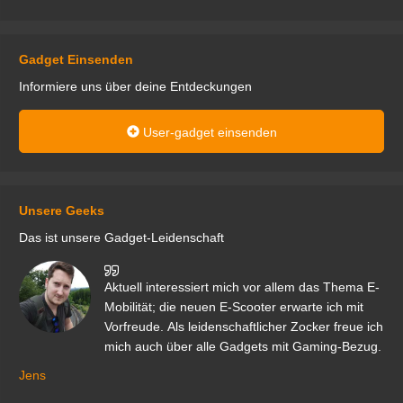
Gadget Einsenden
Informiere uns über deine Entdeckungen
User-gadget einsenden
Unsere Geeks
Das ist unsere Gadget-Leidenschaft
den
Aktuell interessiert mich vor allem das Thema E-
r.
Mobilität; die neuen E-Scooter erwarte ich mit
Vorfreude. Als leidenschaftlicher Zocker freue ich
mich auch über alle Gadgets mit Gaming-Bezug.
Ma
ga
Jens
er