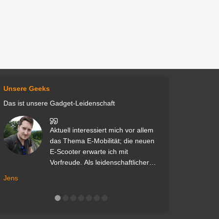
Unsere Geeks
Das ist unsere Gadget-Leidenschaft
Aktuell interessiert mich vor allem
Mein
das Thema E-Mobilität; die neuen
von 
E-Scooter erwarte ich mit
Spie
Vorfreude. Als leidenschaftlicher
dabe
Zocker freue ich mich auch über
Jens
Maike
alle Gadgets mit Gaming-Bezug.