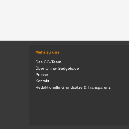
Mehr zu uns
Das CG-Team
Über China-Gadgets.de
Presse
Als Experte für Saugroboter teste
Ganz schön s
Kontakt
ich für China-Gadgets unzählige
Uhren und Han
Redaktionelle Grundsätze & Transparenz
Modelle auf Herz und Nieren und
in mein Revi
bin zudem regelmäßig in unserem
natürlich. G
Podcast "Technisch Gesehen" zu
Fred
hören. Meine private Leidenschaft
gilt neben den smarten
Haushaltshelfern vor allem
Kopfhörern, Monitoren und PCs.