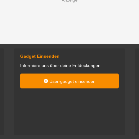
Gadget Einsenden
Informiere uns über deine Entdeckungen
User-gadget einsenden
mart: Alles was mit
Wenn ich nicht gerade mit Familie
dys zu tun hat, fällt
und Freunden unterwegs bin,
er. Und Gadgets
findet man mich im Bastelkeller.
adgets gehen immer!
Dort tüftele ich zwischen Multiplex
Easystar-Klonen, Impeller-Jets,
Thommy
RC-Crawlern und insbesondere
meinem geliebten Anycubic Mega
S, dem möglichst bald noch
weitere 3D-Drucker folgen sollen.