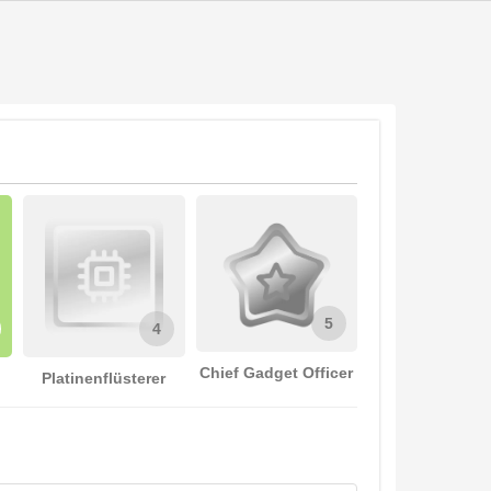
5
4
Chief Gadget Officer
Platinenflüsterer