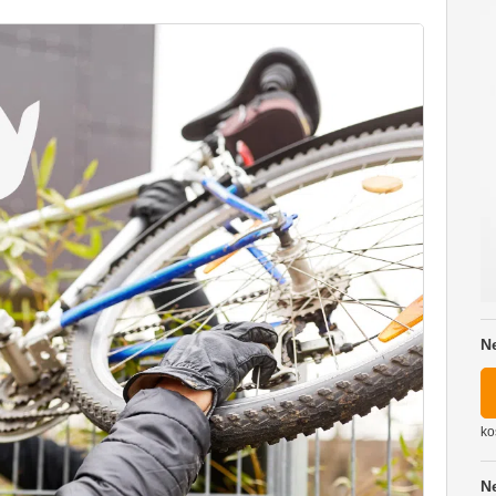
N
ko
N