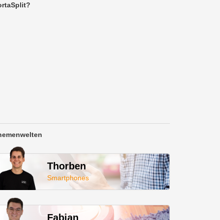
rtaSplit?
hemenwelten
Thorben
Smartphones
Fabian