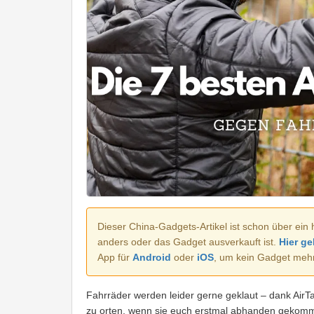
Dieser China-Gadgets-Artikel ist schon über ein 
anders oder das Gadget ausverkauft ist.
Hier ge
App für
Android
oder
iOS
, um kein Gadget meh
Fahrräder werden leider gerne geklaut – dank AirTa
zu orten, wenn sie euch erstmal abhanden gekommen 