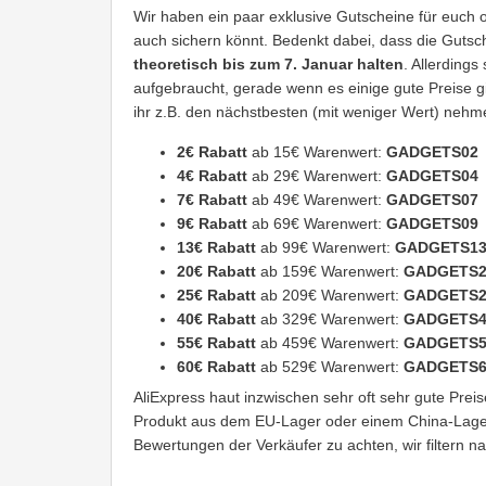
Wir haben ein paar exklusive Gutscheine für euch or
auch sichern könnt. Bedenkt dabei, dass die Gutsc
theoretisch bis zum 7. Januar halten
. Allerdings
aufgebraucht, gerade wenn es einige gute Preise g
ihr z.B. den nächstbesten (mit weniger Wert) nehm
2€ Rabatt
ab 15€ Warenwert:
GADGETS02
4€ Rabatt
ab 29€ Warenwert:
GADGETS04
7€ Rabatt
ab 49€ Warenwert:
GADGETS07
9€ Rabatt
ab 69€ Warenwert:
GADGETS09
13€ Rabatt
ab 99€ Warenwert:
GADGETS1
20€ Rabatt
ab 159€ Warenwert:
GADGETS2
25€ Rabatt
ab 209€ Warenwert:
GADGETS2
40€ Rabatt
ab 329€ Warenwert:
GADGETS4
55€ Rabatt
ab 459€ Warenwert:
GADGETS5
60€ Rabatt
ab 529€ Warenwert:
GADGETS6
AliExpress haut inzwischen sehr oft sehr gute Preis
Produkt aus dem EU-Lager oder einem China-Lager v
Bewertungen der Verkäufer zu achten, wir filtern nat