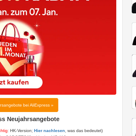
rsangebote bei AliExpress »
ess Neujahrsangebote
htig
: HK-Version;
Hier nachlesen
, was das bedeutet)