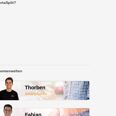
rtaSplit?
hemenwelten
Thorben
Smartphones
Fabian