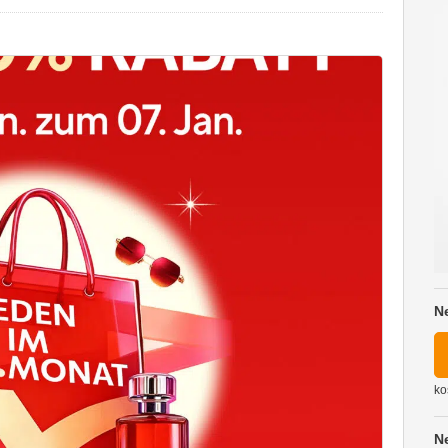
n
N
ko
N