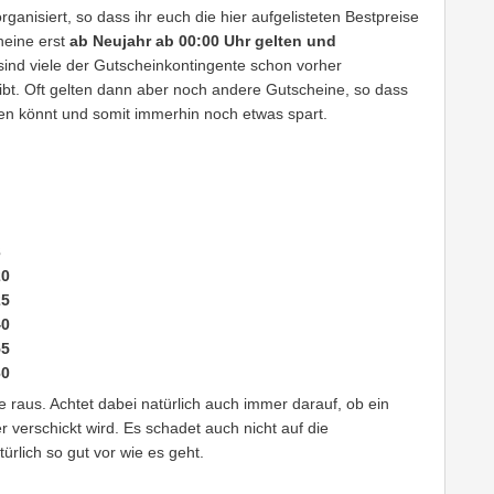
ganisiert, so dass ihr euch die hier aufgelisteten Bestpreise
heine erst
ab Neujahr ab 00:00 Uhr gelten und
 sind viele der Gutscheinkontingente schon vorher
ibt. Oft gelten dann aber noch andere Gutscheine, so dass
en könnt und somit immerhin noch etwas spart.
3
0
5
0
5
0
e raus. Achtet dabei natürlich auch immer darauf, ob ein
erschickt wird. Es schadet auch nicht auf die
ürlich so gut vor wie es geht.