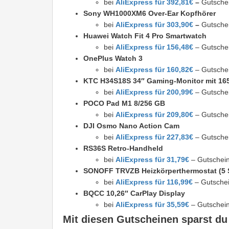
bei
AliExpress für 392,81€
–
Gutsche
Sony WH1000XM6 Over-Ear Kopfhörer
bei
AliExpress für 303,90€
–
Gutsche
Huawei Watch Fit 4 Pro Smartwatch
bei
AliExpress für 156,48€
– Gutsche
OnePlus Watch 3
bei
AliExpress für 160,82€
– Gutsche
KTC H34S18S 34″ Gaming-Monitor mit 16
bei
AliExpress für 200,99€
– Gutsche
POCO Pad M1 8/256 GB
bei
AliExpress für 209,80€
– Gutsche
DJI Osmo Nano Action Cam
bei
AliExpress für 227,83€
– Gutsche
RS36S Retro-Handheld
bei
AliExpress für 31,79€
– Gutschei
SONOFF TRVZB Heizkörperthermostat (5 
bei
AliExpress für 116,99€
– Gutsche
BQCC 10,26″ CarPlay Display
bei
AliExpress für 35,59€
– Gutschei
Mit diesen Gutscheinen sparst d