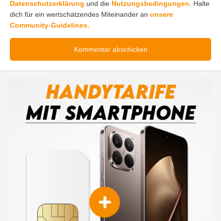
Datenschutzerklärung
und die
Nutzungsbedingungen
. Halte
dich für ein wertschätzendes Miteinander an
unsere
Community-Guidelines.