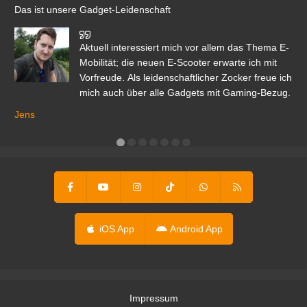
Das ist unsere Gadget-Leidenschaft
den
Aktuell interessiert mich vor allem das Thema E-
r.
Mobilität; die neuen E-Scooter erwarte ich mit
Vorfreude. Als leidenschaftlicher Zocker freue ich
mich auch über alle Gadgets mit Gaming-Bezug.
Ma
ga
Jens
er
iOS App
Android App
Impressum