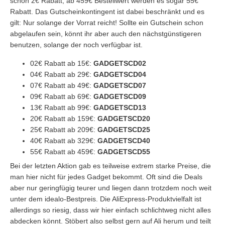
schon 2€ Rabatt, ab 459€ Bestellwert werden es sogar 55€
Rabatt. Das Gutscheinkontingent ist dabei beschränkt und es
gilt: Nur solange der Vorrat reicht! Sollte ein Gutschein schon
abgelaufen sein, könnt ihr aber auch den nächstgünstigeren
benutzen, solange der noch verfügbar ist.
02€ Rabatt ab 15€:
GADGETSCD02
04€ Rabatt ab 29€:
GADGETSCD04
07€ Rabatt ab 49€:
GADGETSCD07
09€ Rabatt ab 69€:
GADGETSCD09
13€ Rabatt ab 99€:
GADGETSCD13
20€ Rabatt ab 159€:
GADGETSCD20
25€ Rabatt ab 209€:
GADGETSCD25
40€ Rabatt ab 329€:
GADGETSCD40
55€ Rabatt ab 459€:
GADGETSCD55
Bei der letzten Aktion gab es teilweise extrem starke Preise, die
man hier nicht für jedes Gadget bekommt. Oft sind die Deals
aber nur geringfügig teurer und liegen dann trotzdem noch weit
unter dem idealo-Bestpreis. Die AliExpress-Produktvielfalt ist
allerdings so riesig, dass wir hier einfach schlichtweg nicht alles
abdecken könnt. Stöbert also selbst gern auf Ali herum und teilt