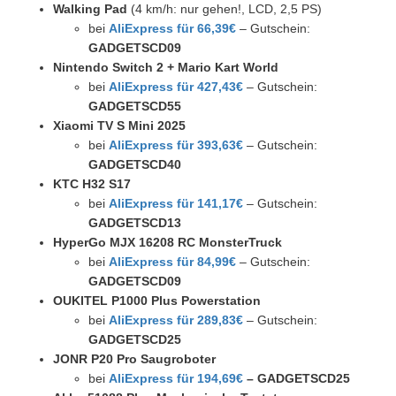
Walking Pad
(4 km/h: nur gehen!, LCD, 2,5 PS)
bei
AliExpress für 66,39€
– Gutschein:
GADGETSCD09
Nintendo Switch 2 + Mario Kart World
bei
AliExpress für 427,43€
– Gutschein:
GADGETSCD55
Xiaomi TV S Mini 2025
bei
AliExpress für 393,63€
– Gutschein:
GADGETSCD40
KTC H32 S17
bei
AliExpress für 141,17€
– Gutschein:
GADGETSCD13
HyperGo MJX 16208 RC MonsterTruck
bei
AliExpress für 84,99€
– Gutschein:
GADGETSCD09
OUKITEL P1000 Plus Powerstation
bei
AliExpress für 289,83€
– Gutschein:
GADGETSCD25
JONR P20 Pro Saugroboter
bei
AliExpress für 194,69€
–
GADGETSCD25