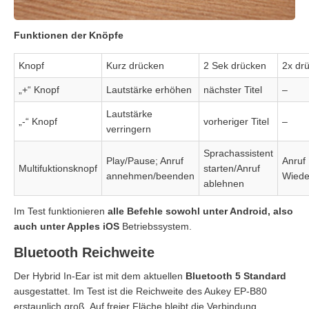
Funktionen der Knöpfe
Knopf
Kurz drücken
2 Sek drücken
2x dr
„+“ Knopf
Lautstärke erhöhen
nächster Titel
–
Lautstärke
„-“ Knopf
vorheriger Titel
–
verringern
Sprachassistent
Play/Pause; Anruf
Anruf
Multifuktionsknopf
starten/Anruf
annehmen/beenden
Wiede
ablehnen
Im Test funktionieren
alle Befehle sowohl unter Android, also
auch unter Apples iOS
Betriebssystem.
Bluetooth Reichweite
Der Hybrid In-Ear ist mit dem aktuellen
Bluetooth 5 Standard
ausgestattet. Im Test ist die Reichweite des Aukey EP-B80
erstaunlich groß. Auf freier Fläche bleibt die Verbindung