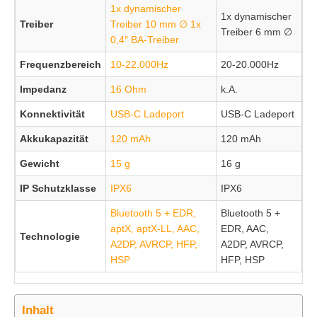
1x dynamischer
1x dynamischer
Treiber
Treiber 10 mm ∅ 1x
Treiber 6 mm ∅
0,4″ BA-Treiber
Frequenzbereich
10-22.000Hz
20-20.000Hz
Impedanz
16 Ohm
k.A.
Konnektivität
USB-C Ladeport
USB-C Ladeport
Akkukapazität
120 mAh
120 mAh
Gewicht
15 g
16 g
IP Schutzklasse
IPX6
IPX6
Bluetooth 5 + EDR,
Bluetooth 5 +
aptX, aptX-LL, AAC,
EDR, AAC,
Technologie
A2DP, AVRCP, HFP,
A2DP, AVRCP,
HSP
HFP, HSP
Inhalt