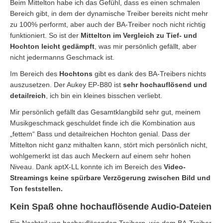
Beim Mittelton habe ich das Gefühl, dass es einen schmalen
Bereich gibt, in dem der dynamische Treiber bereits nicht mehr
zu 100% performt, aber auch der BA-Treiber noch nicht richtig
funktioniert. So ist der
Mittelton im Vergleich zu Tief- und
Hochton leicht gedämpft
, was mir persönlich gefällt, aber
nicht jedermanns Geschmack ist.
Im Bereich des
Hochtons
gibt es dank des BA-Treibers nichts
auszusetzen. Der Aukey EP-B80 ist
sehr hochauflösend und
detailreich
, ich bin ein kleines bisschen verliebt.
Mir persönlich gefällt das Gesamtklangbild sehr gut, meinem
Musikgeschmack geschuldet finde ich die Kombination aus
„fettem“ Bass und detailreichen Hochton genial. Dass der
Mittelton nicht ganz mithalten kann, stört mich persönlich nicht,
wohlgemerkt ist das auch Meckern auf einem sehr hohen
Niveau. Dank aptX-LL konnte ich im Bereich des
Video-
Streamings keine spürbare Verzögerung zwischen Bild und
Ton feststellen.
Kein Spaß ohne hochauflösende Audio-Dateien
Ein Nachteil von hochauflösenden Treibern, wie dem BA-Treiber