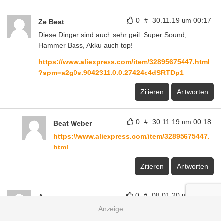
0
#
30.11.19 um 00:17
Ze Beat
Diese Dinger sind auch sehr geil. Super Sound,
Hammer Bass, Akku auch top!
https://www.aliexpress.com/item/32895675447.html
?spm=a2g0s.9042311.0.0.27424c4dSRTDp1
Zitieren
Antworten
0
#
30.11.19 um 00:18
Beat Weber
https://www.aliexpress.com/item/32895675447.
html
Zitieren
Antworten
0
#
08.01.20 um 13:01
Anonym
Also ich höre ab 160kbit/s selbst mit ganz gespannten
Hinhören keinen Unterschied zu unkomprimierter