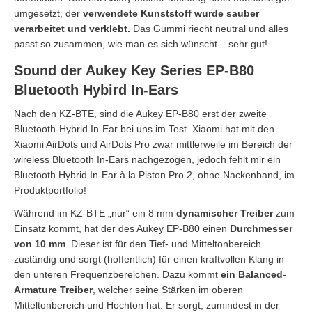
umgesetzt, der
verwendete Kunststoff wurde sauber
verarbeitet und verklebt.
Das Gummi riecht neutral und alles
passt so zusammen, wie man es sich wünscht – sehr gut!
Sound der Aukey Key Series EP-B80
Bluetooth Hybird In-Ears
Nach den KZ-BTE, sind die Aukey EP-B80 erst der zweite
Bluetooth-Hybrid In-Ear bei uns im Test. Xiaomi hat mit den
Xiaomi AirDots und AirDots Pro zwar mittlerweile im Bereich der
wireless Bluetooth In-Ears nachgezogen, jedoch fehlt mir ein
Bluetooth Hybrid In-Ear à la Piston Pro 2, ohne Nackenband, im
Produktportfolio!
Während im KZ-BTE „nur“ ein 8 mm
dynamischer Treiber
zum
Einsatz kommt, hat der des Aukey EP-B80 einen
Durchmesser
von 10 mm
. Dieser ist für den Tief- und Mitteltonbereich
zuständig und sorgt (hoffentlich) für einen kraftvollen Klang in
den unteren Frequenzbereichen. Dazu kommt
ein Balanced-
Armature Treiber
, welcher seine Stärken im oberen
Mitteltonbereich und Hochton hat. Er sorgt, zumindest in der