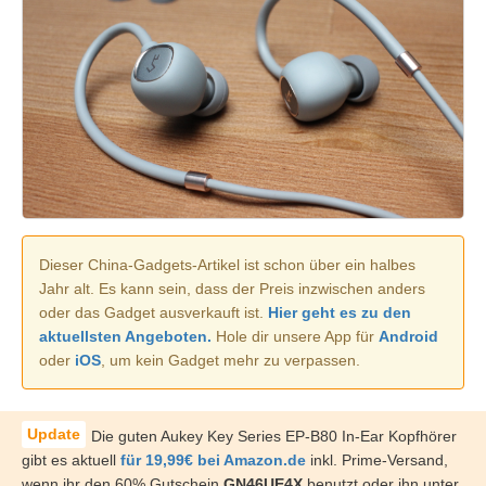
Dieser China-Gadgets-Artikel ist schon über ein halbes
Jahr alt. Es kann sein, dass der Preis inzwischen anders
oder das Gadget ausverkauft ist.
Hier geht es zu den
aktuellsten Angeboten.
Hole dir unsere App für
Android
oder
iOS
, um kein Gadget mehr zu verpassen.
Die guten Aukey Key Series EP-B80 In-Ear Kopfhörer
gibt es aktuell
für 19,99€ bei Amazon.de
inkl. Prime-Versand,
wenn ihr den 60% Gutschein
GN46UE4X
benutzt oder ihn unter