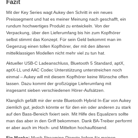
Fazit
Mit der Key Series wagt Aukey den Schritt in ein neues
Preissegment und hat es meiner Meinung nach geschafft, ein
rundum hochwertiges Produkt zu entwickeln. Von der
Verpackung, über den Lieferumfang bis hin zum Kopfhörer
selbst stimmt das Konzept. Für sein Geld bekommt man im
Gegenzug einen tollen Kopfhörer, der mit den älteren
mittelklassigen Modellen nicht mehr viel zu tun hat.
Aktueller USB-C Ladeanschluss, Bluetooth 5 Standard, aptX,
aptX-LL und AAC Codec Unterstützung unterstreichen noch
einmal – Aukey will mit diesem Kopfhörer keine Wünsche offen
lassen. Dazu kommt der großzügige Lieferumfang mit
insgesamt sieben verschiedenen Hörer-Aufsätzen.
Klanglich gefällt mir der erste Bluetooth Hybrid In-Ear von Aukey
ziemlich gut, jedoch könnte er für den ein oder anderen zu stark
auf den Bass-Bereich fixiert sein. Mit Hilfe des Equalizers sollte
man das aber in den Griff bekommen. Dank BA-Treiber performt
er aber auch im Hoch- und Mittelton hochauflösend.
Ein Manko:
Musik Streaming-Dienste liefern für meinen