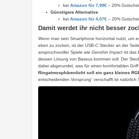
bei
Amazon für 7,99€
– 20% Gutschein
Günstigere Alternative
bei
Amazon für 4,07€
– 20% Gutschein
Damit werdet ihr nicht besser zo
Wenn man sein Smartphone horizontal nutzt, um es
eben zu zocken, ist der USB-C Stecker an der Sei
anspruchsvoller Spiele wie
Genshin Impact
ist das 
dessen Lösung von Baseus kommen soll. Der Stecke
dabei abgerundet, was für einen komfortablen Griff 
Ringatmosphärenlicht soll ein ganz kleines R
entscheidenden Vorsprung“ verschafft ist natürlich