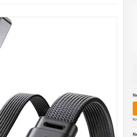
N
ko
N