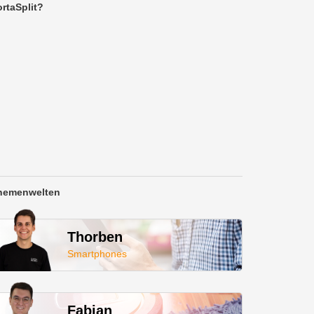
rtaSplit?
hemenwelten
Thorben
Smartphones
Fabian