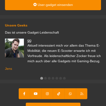
User-gadget einsenden
Unsere Geeks
Das ist unsere Gadget-Leidenschaft
den
Aktuell interessiert mich vor allem das Thema E-
r.
Mobilität; die neuen E-Scooter erwarte ich mit
Vorfreude. Als leidenschaftlicher Zocker freue ich
mich auch über alle Gadgets mit Gaming-Bezug.
Ma
ga
Jens
er