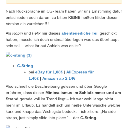
Nach Rücksprache im CG-Team haben wir uns Einstimmig dafür
entschieden euch darum zu bitten
KEINE
heißen Bilder dieser
Version ein zureichen
!!!
Als
Robin
und
Felix
mir dieses
abenteuerliche Teil
geschickt
haben, musste ich doch erstmal überlegen was das überhaupt
sein soll – wisst ihr auf Anhieb was es ist?
C-String
bei
eBay für 1,08€
|
AliExpress für
1,40€
|
Amazon ab 2,14€
Also schnell die Beschreibung gelesen und über Google
erfahren, dass dieser
Minimalismus im Schlafzimmer und am
Strand
gerade voll im Trend liegt – ich war wohl lange nicht
mehr im Urlaub. Es handelt sich um heiße Unterwäsche welche
kurz und knapp das Wichtigste bedeckt – ich zitiere: „No side
straps, just simply slide into place.“ – der
C-String.