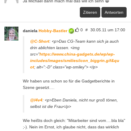
Ja Michael dann mach mal das will ich sehn 😀
Zitieren
Antworten
0
#
30.05.11 um 17:00
daniela
Hobby-Bastler
@C-Short
: <p>Das CG-Team kann sich ja auch
drin ablichten lassen. <img
src="
https://www.china-gadgets.de/wp/wp-
includes/images/smilies/icon_biggrin.gif&qu
ot
; alt=":-D" class="wp-smiley"> </p>
Wir haben uns schon so für die Gadgetberichte in
Szene gesetzt….
@l4v4
: <p>Eben Daniela, nicht nur groß tönen,
selbst ist die Frau</p>
Wie heißts doch gleich: "Mitarbeiter sind vom….bla bla"
;-). Nein im Ernst, ich glaube nicht, dass das wirklich