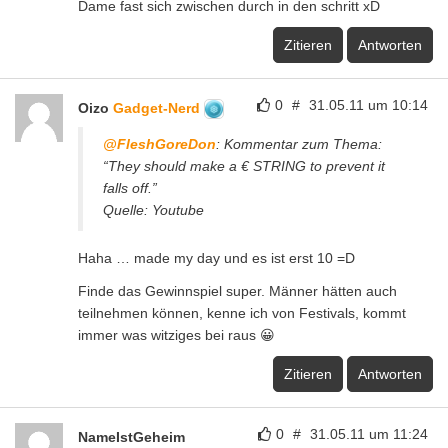
Dame fast sich zwischen durch in den schritt xD
Zitieren
Antworten
0
#
31.05.11 um 10:14
Oizo
Gadget-Nerd
@FleshGoreDon
: Kommentar zum Thema:
“They should make a € STRING to prevent it
falls off.”
Quelle: Youtube
Haha … made my day und es ist erst 10 =D
Finde das Gewinnspiel super. Männer hätten auch
teilnehmen können, kenne ich von Festivals, kommt
immer was witziges bei raus 😀
Zitieren
Antworten
0
#
31.05.11 um 11:24
NameIstGeheim