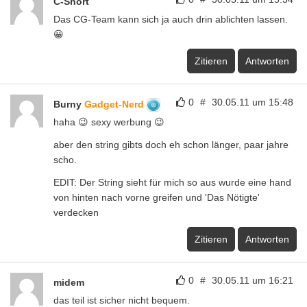
C-Short
Das CG-Team kann sich ja auch drin ablichten lassen.
😀
Zitieren
Antworten
0
#
30.05.11 um 15:48
Burny
Gadget-Nerd
haha 😉 sexy werbung 😉
aber den string gibts doch eh schon länger, paar jahre
scho.
EDIT: Der String sieht für mich so aus wurde eine hand
von hinten nach vorne greifen und 'Das Nötigte'
verdecken
Zitieren
Antworten
0
#
30.05.11 um 16:21
midem
das teil ist sicher nicht bequem.