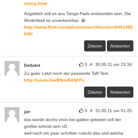
string.html
Angeblich soll es aus Tanga-Pads entstanden sein. Die
Ähnlichkeit ist unverkennbar. 😀
http://www.flickr.com/photos/carolblondon/5451489
049/
Zitieren
Antworten
0
#
30.05.11 um 23:34
DeltaInt
Zu guter Letzt noch der passende Taff Test.
http://youtu.be/B5rrsEASFPc
Zitieren
Antworten
0
#
31.05.11 um 01:25
jan
das wurde dochs chon bei galileo getestet soll der
größte schrott sein xD
weil nach ein paar schritten rutscht das und welche