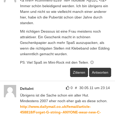
<a href="#comment-5289" rel="nofollow">@J2C </a>
Immer schön beleidigend werden. Ich bin übrigens ein
Mann und nicht so wie vielleicht manch einer anderer
hier, habe ich die Pubertät schon über Jahre durch
standen.
Mit richtigen Dessous ist eine Frau meistens noch
attraktiver. Ein Geschenk macht in schönen
Geschenkpapier auch mehr Spaß auszupacken, als
wenn die richtigsten Stellen mit Klebeband oder Edding
unkenntlich gemacht wurden.
PS: Viel Spaß im Mini-Rock mit den Teilen. 🙂
Zitieren
Antworten
0
#
30.05.11 um 23:14
DeltaInt
Übrigens ist die Sache schon ein alter Hut.
Mindestens 2007 eher noch eher gab es diese schon.
http://www.dailymail.co.uk/femail/article-
458818/Forget-G-string–ANYONE-wear-new-C-