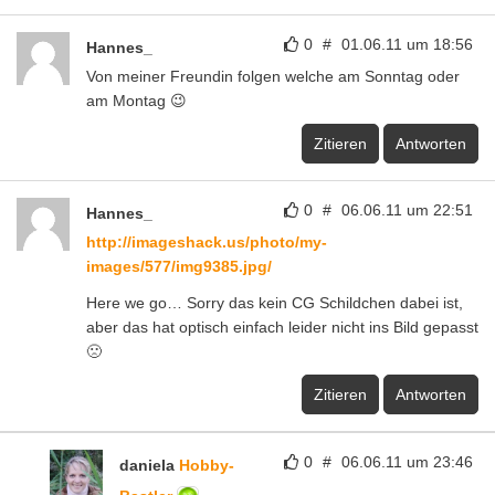
0
#
01.06.11 um 18:56
Hannes_
Von meiner Freundin folgen welche am Sonntag oder
am Montag 😉
Zitieren
Antworten
0
#
06.06.11 um 22:51
Hannes_
http://imageshack.us/photo/my-
images/577/img9385.jpg/
Here we go… Sorry das kein CG Schildchen dabei ist,
aber das hat optisch einfach leider nicht ins Bild gepasst
🙁
Zitieren
Antworten
0
#
06.06.11 um 23:46
daniela
Hobby-