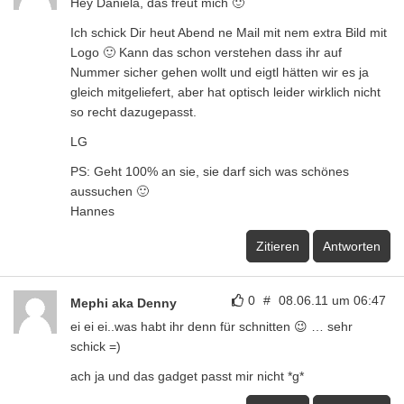
Hey Daniela, das freut mich 🙂
Ich schick Dir heut Abend ne Mail mit nem extra Bild mit
Logo 🙂 Kann das schon verstehen dass ihr auf
Nummer sicher gehen wollt und eigtl hätten wir es ja
gleich mitgeliefert, aber hat optisch leider wirklich nicht
so recht dazugepasst.
LG
PS: Geht 100% an sie, sie darf sich was schönes
aussuchen 🙂
Hannes
Zitieren
Antworten
0
#
08.06.11 um 06:47
Mephi aka Denny
ei ei ei..was habt ihr denn für schnitten 😉 … sehr
schick =)
ach ja und das gadget passt mir nicht *g*