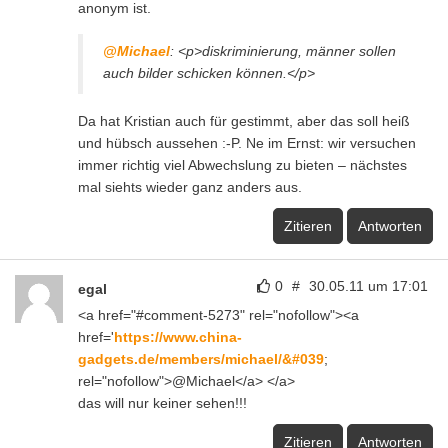
anonym ist.
@Michael
: <p>diskriminierung, männer sollen
auch bilder schicken können.</p>
Da hat Kristian auch für gestimmt, aber das soll heiß
und hübsch aussehen :-P. Ne im Ernst: wir versuchen
immer richtig viel Abwechslung zu bieten – nächstes
mal siehts wieder ganz anders aus.
Zitieren
Antworten
0
#
30.05.11 um 17:01
egal
<a href="#comment-5273" rel="nofollow"><a
href='
https://www.china-
gadgets.de/members/michael/&#039
;
rel="nofollow">@Michael</a> </a>
das will nur keiner sehen!!!
Zitieren
Antworten