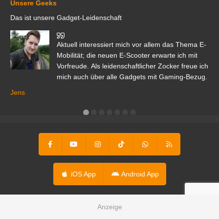
Unsere Geeks
Das ist unsere Gadget-Leidenschaft
den
Aktuell interessiert mich vor allem das Thema E-
r.
Mobilität; die neuen E-Scooter erwarte ich mit
Vorfreude. Als leidenschaftlicher Zocker freue ich
mich auch über alle Gadgets mit Gaming-Bezug.
Ma
ga
Jens
er
iOS App
Android App