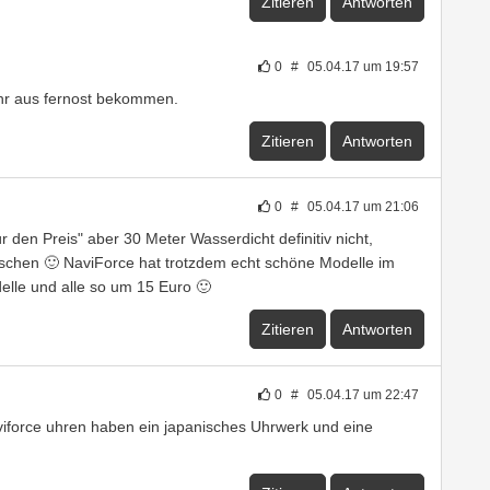
Zitieren
Antworten
0
#
05.04.17 um 19:57
uhr aus fernost bekommen.
Zitieren
Antworten
0
#
05.04.17 um 21:06
r den Preis" aber 30 Meter Wasserdicht definitiv nicht,
hen 🙂 NaviForce hat trotzdem echt schöne Modelle im
elle und alle so um 15 Euro 🙂
Zitieren
Antworten
0
#
05.04.17 um 22:47
viforce uhren haben ein japanisches Uhrwerk und eine