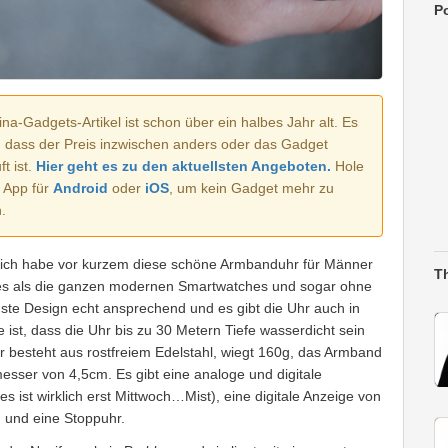
Po
na-Gadgets-Artikel ist schon über ein halbes Jahr alt. Es
, dass der Preis inzwischen anders oder das Gadget
t ist.
Hier geht es zu den aktuellsten Angeboten.
Hole
e App für
Android
oder
iOS
, um kein Gadget mehr zu
.
, ich habe vor kurzem diese schöne Armbanduhr für Männer
T
res als die ganzen modernen Smartwatches und sogar ohne
uste Design echt ansprechend und es gibt die Uhr auch in
ist, dass die Uhr bis zu 30 Metern Tiefe wasserdicht sein
hr besteht aus rostfreiem Edelstahl, wiegt 160g, das Armband
messer von 4,5cm. Es gibt eine analoge und digitale
 ist wirklich erst Mittwoch…Mist), eine digitale Anzeige von
 und eine Stoppuhr.