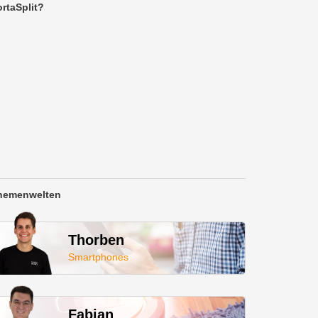
rtaSplit?
hemenwelten
Thorben
Smartphones
Fabian