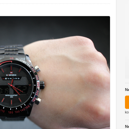
N
ko
N