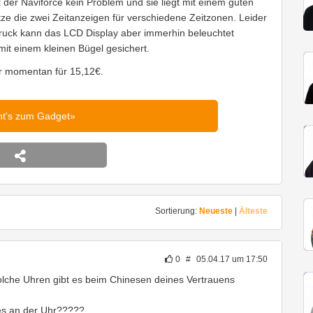
 der Naviforce kein Problem und sie liegt mit einem guten
ze die zwei Zeitanzeigen für verschiedene Zeitzonen. Leider
druck kann das LCD Display aber immerhin beleuchtet
 mit einem kleinen Bügel gesichert.
hr momentan für 15,12€.
ht's zum Gadget
Sortierung:
Neueste
|
Älteste
0
#
05.04.17 um 17:50
olche Uhren gibt es beim Chinesen deines Vertrauens
es an der Uhr?????