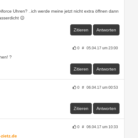
iforce Uhren? ..ich werde meine jetzt nicht extra öffnen dann
asserdicht 😉
Zitieren
Antworten
0
#
05.04.17 um 23:00
hen! ?
Zitieren
Antworten
0
#
06.04.17 um 00:53
Zitieren
Antworten
0
#
06.04.17 um 10:33
zietz.de