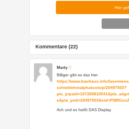
Hier ge
Kommentare (22)
Marty
Billiger gibt es das hier
https://www.bauhaus.info/lasermessg
schieblehrealphatools/p/20497503?
pla_prpaid=107265810541&pla_adgr
e&pla_prid=20497503&cid=PSMGoo2
Ach und es heißt DAS Display