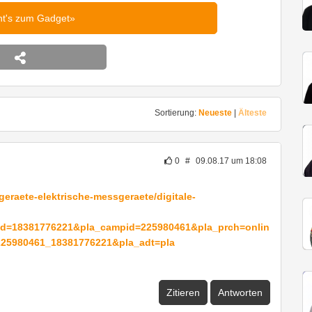
ht's zum Gadget
Sortierung:
Neueste
|
Älteste
0
#
09.08.17 um 18:08
eraete-elektrische-messgeraete/digitale-
id=18381776221&pla_campid=225980461&pla_prch=onlin
25980461_18381776221&pla_adt=pla
Zitieren
Antworten