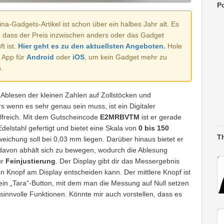
Po
na-Gadgets-Artikel ist schon über ein halbes Jahr alt. Es
, dass der Preis inzwischen anders oder das Gadget
t ist.
Hier geht es zu den aktuellsten Angeboten.
Hole
e App für
Android
oder
iOS
, um kein Gadget mehr zu
.
as Ablesen der kleinen Zahlen auf Zollstöcken und
wenn es sehr genau sein muss, ist ein Digitaler
lfreich. Mit dem Gutscheincode
E2MRBVTM
ist er gerade
delstahl gefertigt und bietet eine Skala von
0 bis 150
T
eichung soll bei 0,03 mm liegen. Darüber hinaus bietet er
davon abhält sich zu bewegen, wodurch die Ablesung
ur
Feinjustierung
. Der Display gibt dir das Messergebnis
n Knopf am Display entscheiden kann. Der mittlere Knopf ist
ein „Tara“-Button, mit dem man die Messung auf Null setzen
 sinnvolle Funktionen. Könnte mir auch vorstellen, dass es