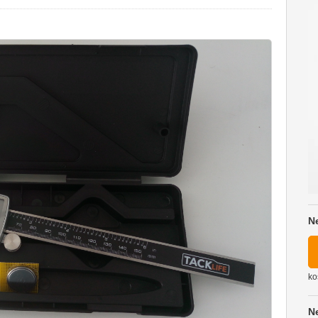
N
ko
N