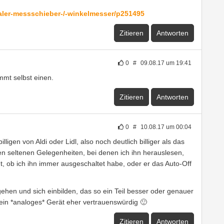
italer-messschieber-/-winkelmesser/p251495
Zitieren
Antworten
0
#
09.08.17 um 19:41
mmt selbst einen.
Zitieren
Antworten
0
#
10.08.17 um 00:04
lligen von Aldi oder Lidl, also noch deutlich billiger als das
den seltenen Gelegenheiten, bei denen ich ihn herauslesen,
ht, ob ich ihn immer ausgeschaltet habe, oder er das Auto-Off
gehen und sich einbilden, das so ein Teil besser oder genauer
ist ein *analoges* Gerät eher vertrauenswürdig 🙂
Zitieren
Antworten