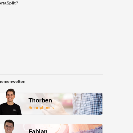
rtaSplit?
hemenwelten
Thorben
Smartphones
Fabian