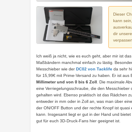
Dieser Chi
kann sein
ausverkauf
dir unser
verpassen
Ich weiß ja nicht, wie es euch geht, aber mir ist d
Maßbändern manchmal einfach zu lästig. Besonders 
Messchieber wie der
DC02 von Tacklife
da sehr hi
für 15,99€ mit Prime-Versand zu haben. Er ist aus E
Millimeter und von 0 bis 6 Zoll
. Die maximale Abw
eine Verriegelungsschraube, die den Messchieber 
gehalten wird. Ebenso praktisch ist das Rädchen z
entweder in mm oder in Zoll an, was man über eine
der ON/OFF Button und der rechte Knopf ist quasi 
kann. Insgesamt liegt er gut in der Hand und bietet
gut für euch 3D-Druck-Fans hier geeignet ist.