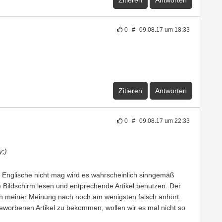
Zitieren
Antworten
0
#
09.08.17 um 18:33
Zitieren
Antworten
0
#
09.08.17 um 22:33
y;)
das Englische nicht mag wird es wahrscheinlich sinngemäß
r) Bildschirm lesen und entprechende Artikel benutzen. Der
ch meiner Meinung nach noch am wenigsten falsch anhört.
worbenen Artikel zu bekommen, wollen wir es mal nicht so