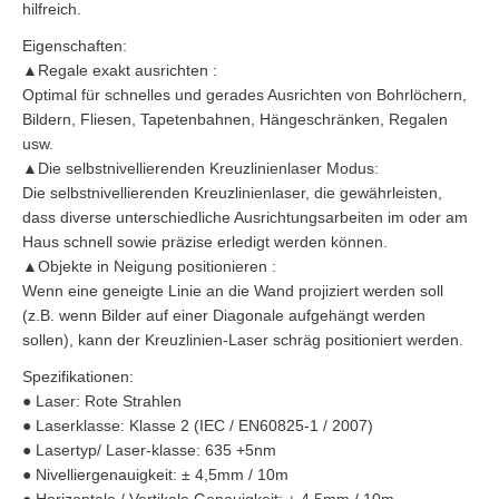
hilfreich.
Eigenschaften:
▲Regale exakt ausrichten :
Optimal für schnelles und gerades Ausrichten von Bohrlöchern,
Bildern, Fliesen, Tapetenbahnen, Hängeschränken, Regalen
usw.
▲Die selbstnivellierenden Kreuzlinienlaser Modus:
Die selbstnivellierenden Kreuzlinienlaser, die gewährleisten,
dass diverse unterschiedliche Ausrichtungsarbeiten im oder am
Haus schnell sowie präzise erledigt werden können.
▲Objekte in Neigung positionieren :
Wenn eine geneigte Linie an die Wand projiziert werden soll
(z.B. wenn Bilder auf einer Diagonale aufgehängt werden
sollen), kann der Kreuzlinien-Laser schräg positioniert werden.
Spezifikationen:
● Laser: Rote Strahlen
● Laserklasse: Klasse 2 (IEC / EN60825-1 / 2007)
● Lasertyp/ Laser-klasse: 635 +5nm
● Nivelliergenauigkeit: ± 4,5mm / 10m
● Horizontale / Vertikale Genauigkeit: ± 4,5mm / 10m