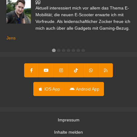
den
Aktuell interessiert mich vor allem das Thema E-
r.
Mobilität; die neuen E-Scooter erwarte ich mit
Vorfreude. Als leidenschaftlicher Zocker freue ich
mich auch über alle Gadgets mit Gaming-Bezug.
Ma
ga
Jens
er
iOS App
Android App
Impressum
Inhalte melden