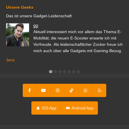
Unsere Geeks
Das ist unsere Gadget-Leidenschaft
den
Aktuell interessiert mich vor allem das Thema E-
r.
Mobilität; die neuen E-Scooter erwarte ich mit
Vorfreude. Als leidenschaftlicher Zocker freue ich
mich auch über alle Gadgets mit Gaming-Bezug.
Ma
ga
Jens
er
iOS App
Android App