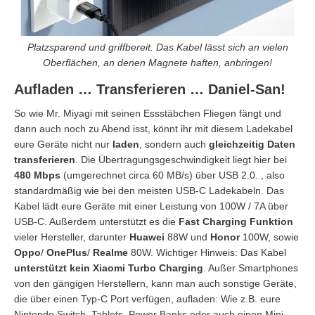
Platzsparend und griffbereit. Das Kabel lässt sich an vielen
Oberflächen, an denen Magnete haften, anbringen!
Aufladen … Transferieren … Daniel-San!
So wie Mr. Miyagi mit seinen Essstäbchen Fliegen fängt und
dann auch noch zu Abend isst, könnt ihr mit diesem Ladekabel
eure Geräte nicht nur
laden
, sondern auch
gleichzeitig Daten
transferieren
. Die Übertragungsgeschwindigkeit liegt hier bei
480 Mbps
(umgerechnet circa 60 MB/s) über USB 2.0. , also
standardmäßig wie bei den meisten USB-C Ladekabeln. Das
Kabel lädt eure Geräte mit einer Leistung von 100W / 7A über
USB-C. Außerdem unterstützt es die
Fast Charging Funktion
vieler Hersteller, darunter
Huawei
88W und
Honor
100W, sowie
Oppo
/
OnePlus
/
Realme
80W. Wichtiger Hinweis: Das Kabel
unterstützt kein Xiaomi Turbo Charging
. Außer Smartphones
von den gängigen Herstellern, kann man auch sonstige Geräte,
die über einen Typ-C Port verfügen, aufladen: Wie z.B. eure
Nintendo Switch, Tablets, Power Banks oder auch einen Mini-