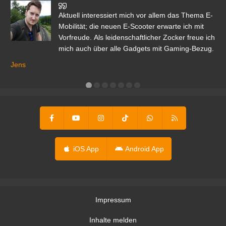
den
Aktuell interessiert mich vor allem das Thema E-
r.
Mobilität; die neuen E-Scooter erwarte ich mit
Vorfreude. Als leidenschaftlicher Zocker freue ich
mich auch über alle Gadgets mit Gaming-Bezug.
Ma
ga
Jens
er
iOS App
Android App
Impressum
Inhalte melden