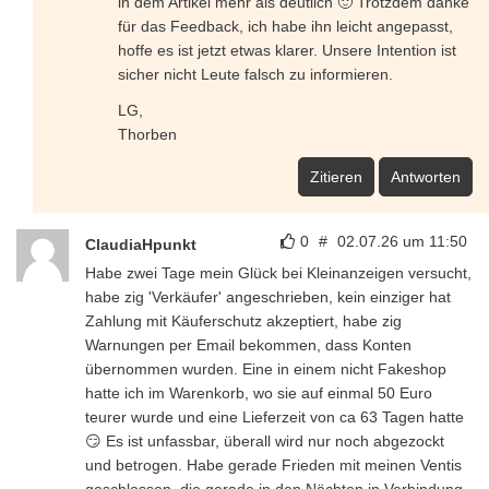
in dem Artikel mehr als deutlich 🙂 Trotzdem danke
für das Feedback, ich habe ihn leicht angepasst,
hoffe es ist jetzt etwas klarer. Unsere Intention ist
sicher nicht Leute falsch zu informieren.
LG,
Thorben
Zitieren
Antworten
0
#
02.07.26 um 11:50
ClaudiaHpunkt
Habe zwei Tage mein Glück bei Kleinanzeigen versucht,
habe zig 'Verkäufer' angeschrieben, kein einziger hat
Zahlung mit Käuferschutz akzeptiert, habe zig
Warnungen per Email bekommen, dass Konten
übernommen wurden. Eine in einem nicht Fakeshop
hatte ich im Warenkorb, wo sie auf einmal 50 Euro
teurer wurde und eine Lieferzeit von ca 63 Tagen hatte
😏 Es ist unfassbar, überall wird nur noch abgezockt
und betrogen. Habe gerade Frieden mit meinen Ventis
geschlossen, die gerade in den Nächten in Verbindung