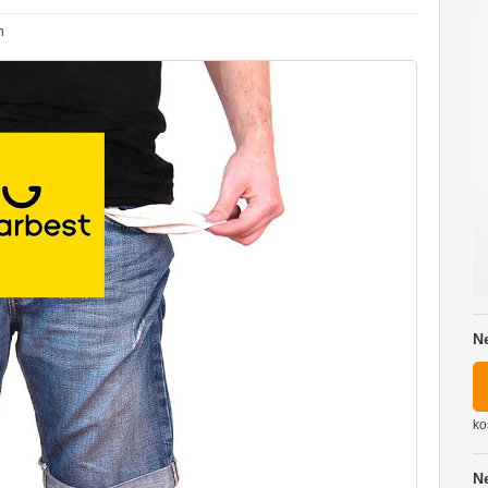
n
N
ko
N