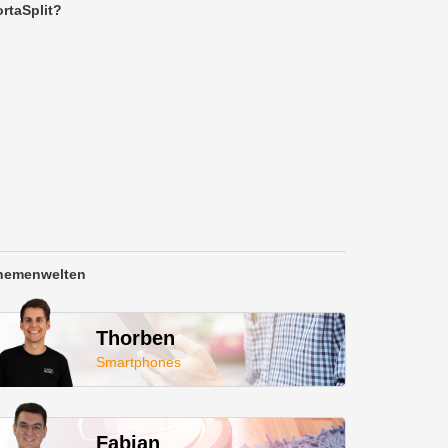
rtaSplit?
hemenwelten
Thorben
Smartphones
Fabian