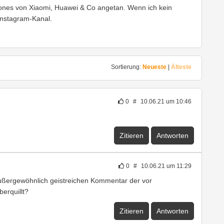
ones von Xiaomi, Huawei & Co angetan. Wenn ich kein
Instagram-Kanal.
Sortierung:
Neueste
|
Älteste
0
#
10.06.21 um 10:46
Zitieren
Antworten
0
#
10.06.21 um 11:29
außergewöhnlich geistreichen Kommentar der vor
erquillt?
Zitieren
Antworten