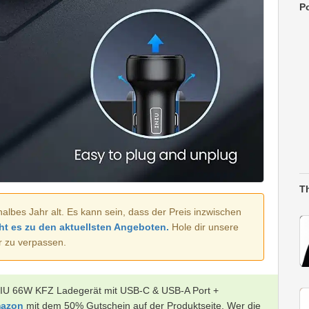
Po
T
halbes Jahr alt. Es kann sein, dass der Preis inzwischen
ht es zu den aktuellsten Angeboten.
Hole dir unsere
r zu verpassen.
INIU 66W KFZ Ladegerät mit USB-C & USB-A Port +
mazon
mit dem 50% Gutschein auf der Produktseite. Wer die