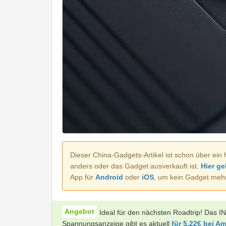
Dieser China-Gadgets-Artikel ist schon über ein 
anders oder das Gadget ausverkauft ist.
Hier ge
App für
Android
oder
iOS
, um kein Gadget meh
Ideal für den nächsten Roadtrip! Das 
Spannungsanzeige gibt es aktuell
für 5,22€ bei A