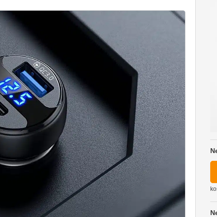
N
ko
N