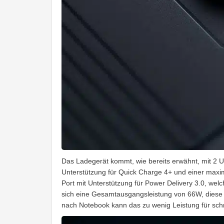
Das Ladegerät kommt, wie bereits erwähnt, mit 2 
Unterstützung für Quick Charge 4+ und einer max
Port mit Unterstützung für Power Delivery 3.0, wel
sich eine Gesamtausgangsleistung von 66W, diese Le
nach Notebook kann das zu wenig Leistung für sch