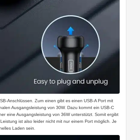
USB-Anschlüssen. Zum einen gibt es einen USB-A Port mit
imalen Ausgangsleistung von 30W
. Dazu kommt ein USB-C
cher eine Ausgangsleistung von 36W unterstützt. Somit ergibt
istung ist also leider nicht mit nur einem Port möglich. Je
nelles Laden sein.