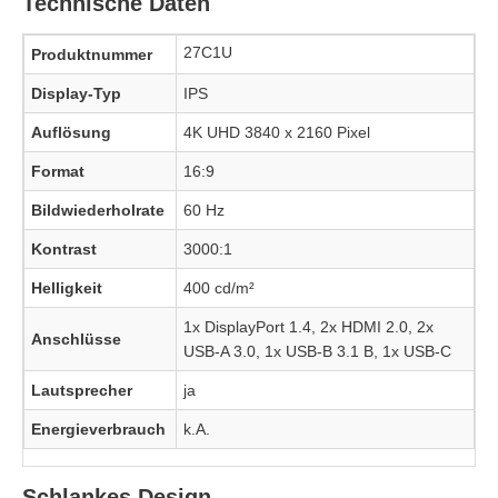
Technische Daten
27C1U
Produktnummer
Display-Typ
IPS
Auflösung
4K UHD 3840 x 2160 Pixel
Format
16:9
Bildwiederholrate
60 Hz
Kontrast
3000:1
Helligkeit
400 cd/m²
1x DisplayPort 1.4, 2x HDMI 2.0, 2x
Anschlüsse
USB-A 3.0, 1x USB-B 3.1 B, 1x USB-C
Lautsprecher
ja
Energieverbrauch
k.A.
Schlankes Design