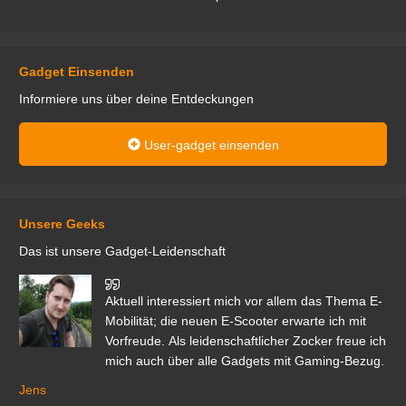
Gadget Einsenden
Informiere uns über deine Entdeckungen
User-gadget einsenden
Unsere Geeks
Das ist unsere Gadget-Leidenschaft
den
Aktuell interessiert mich vor allem das Thema E-
r.
Mobilität; die neuen E-Scooter erwarte ich mit
Vorfreude. Als leidenschaftlicher Zocker freue ich
mich auch über alle Gadgets mit Gaming-Bezug.
Ma
ga
Jens
er