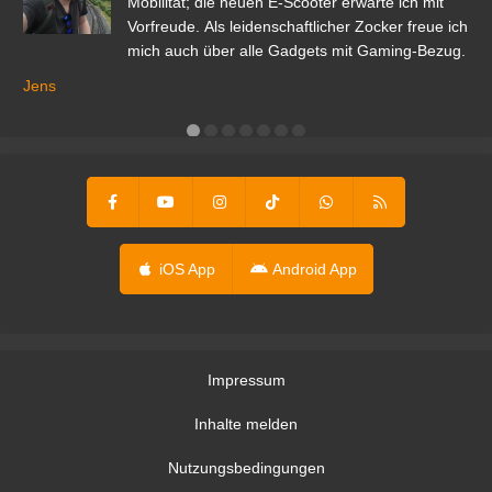
r.
Mobilität; die neuen E-Scooter erwarte ich mit
Vorfreude. Als leidenschaftlicher Zocker freue ich
mich auch über alle Gadgets mit Gaming-Bezug.
Ma
ga
Jens
er
iOS App
Android App
Impressum
Inhalte melden
Nutzungsbedingungen