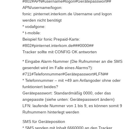
#802#APN#username#logon#Gerätepasswort##
APN/username/logon:
fonic: pinternet.interkom.de Username und logon
werden nicht benötigt
* vodafgone:
* t-mobile:
Beispiel für fonic Prepaid-Karte:
#802#pinternet.interkom.de###0000##
Tracker sollte mit CONFIG OK antworten
* Eingabe Alarm-Nummer (Die Rufnummer an die SMS
gesendet wird im Falle eines Alarms?):
#711#Telefonnummer#Gerätepasswort#LFN##
* Telefonnummer – mit +49 am Anfangoder ohne oder
funktioniert beides?
Gerätepasswort: Standardmäßig 0000, oder das
angepasste (siehe unten: Gerätepasswort ändern)
LFN: laufende Nummer von 1 bis 9, es können somit 9
Rufnummern hinterlegt werden
SMS für Geräteposition
* SMS senden mit Inhalt 6660000 an den Tracker