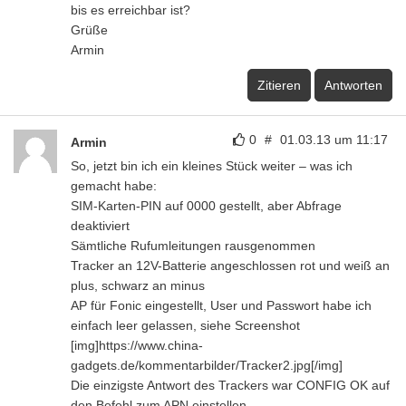
bis es erreichbar ist?
Grüße
Armin
Zitieren
Antworten
0
#
01.03.13 um 11:17
Armin
So, jetzt bin ich ein kleines Stück weiter – was ich
gemacht habe:
SIM-Karten-PIN auf 0000 gestellt, aber Abfrage
deaktiviert
Sämtliche Rufumleitungen rausgenommen
Tracker an 12V-Batterie angeschlossen rot und weiß an
plus, schwarz an minus
AP für Fonic eingestellt, User und Passwort habe ich
einfach leer gelassen, siehe Screenshot
[img]https://www.china-
gadgets.de/kommentarbilder/Tracker2.jpg[/img]
Die einzigste Antwort des Trackers war CONFIG OK auf
den Befehl zum APN einstellen.