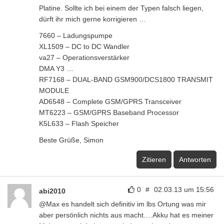
Platine. Sollte ich bei einem der Typen falsch liegen,
dürft ihr mich gerne korrigieren …
7660 – Ladungspumpe
XL1509 – DC to DC Wandler
va27 – Operationsverstärker
DMA Y3 …
RF7168 – DUAL-BAND GSM900/DCS1800 TRANSMIT
MODULE
AD6548 – Complete GSM/GPRS Transceiver
MT6223 – GSM/GPRS Baseband Processor
K5L633 – Flash Speicher
Beste Grüße, Simon
Zitieren
Antworten
0
#
02.03.13 um 15:56
abi2010
@Max es handelt sich definitiv im lbs Ortung was mir
aber persönlich nichts aus macht….Akku hat es meiner