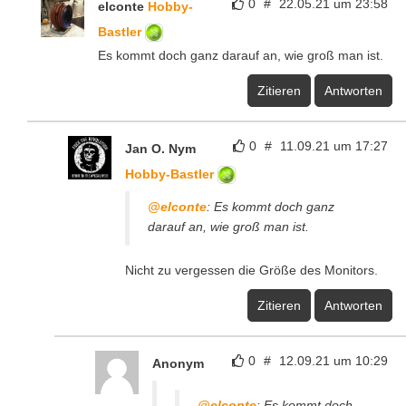
0
#
22.05.21 um 23:58
elconte
Hobby-
Bastler
Es kommt doch ganz darauf an, wie groß man ist.
Zitieren
Antworten
0
#
11.09.21 um 17:27
Jan O. Nym
Hobby-Bastler
@elconte
: Es kommt doch ganz
darauf an, wie groß man ist.
Nicht zu vergessen die Größe des Monitors.
Zitieren
Antworten
0
#
12.09.21 um 10:29
Anonym
@elconte
: Es kommt doch