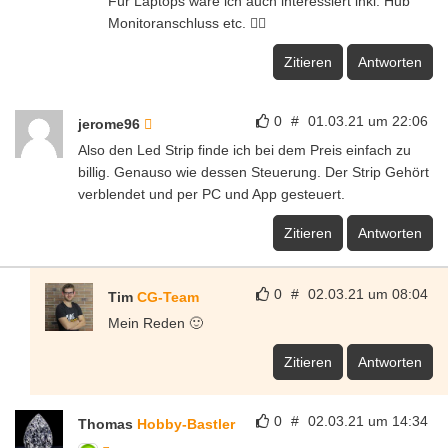
Für Laptops wäre ich auch interessiert inkl. Hub
Monitoranschluss etc. 👍🏼
Zitieren
Antworten
0
#
01.03.21 um 22:06
jerome96
Also den Led Strip finde ich bei dem Preis einfach zu
billig. Genauso wie dessen Steuerung. Der Strip Gehört
verblendet und per PC und App gesteuert.
Zitieren
Antworten
0
#
02.03.21 um 08:04
Tim
CG-Team
Mein Reden 🙂
Zitieren
Antworten
0
#
02.03.21 um 14:34
Thomas
Hobby-Bastler