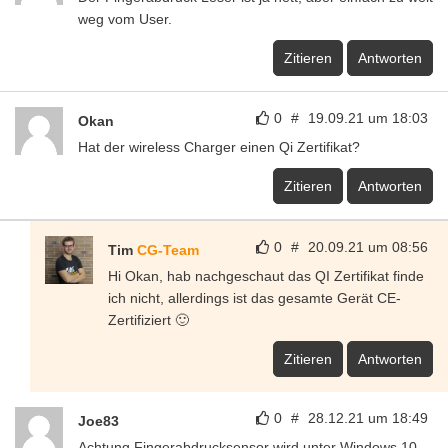
weg vom User.
Zitieren
Antworten
0
#
19.09.21 um 18:03
Okan
Hat der wireless Charger einen Qi Zertifikat?
Zitieren
Antworten
0
#
20.09.21 um 08:56
Tim
CG-Team
Hi Okan, hab nachgeschaut das QI Zertifikat finde
ich nicht, allerdings ist das gesamte Gerät CE-
Zertifiziert 🙂
Zitieren
Antworten
0
#
28.12.21 um 18:49
Joe83
Achtung Fingerabdrucksensor wird unter Windows 10