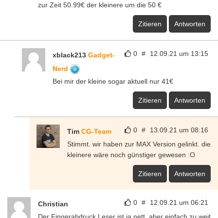
zur Zeit 50.99€ der kleinere um die 50 €
Zitieren
Antworten
0
#
12.09.21 um 13:15
xblack213
Gadget-
Nerd
Bei mir der kleine sogar aktuell nur 41€
Zitieren
Antworten
0
#
13.09.21 um 08:16
Tim
CG-Team
Stimmt. wir haben zur MAX Version gelinkt. die
kleinere wäre noch günstiger gewesen :O
Zitieren
Antworten
0
#
12.09.21 um 06:21
Christian
Der Fingerabdruck Leser ist ja nett, aber einfach zu weit