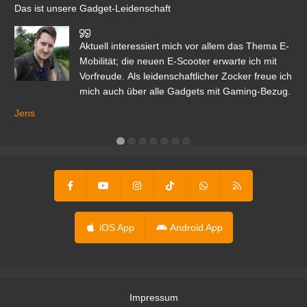
Das ist unsere Gadget-Leidenschaft
den
Aktuell interessiert mich vor allem das Thema E-
r.
Mobilität; die neuen E-Scooter erwarte ich mit
Vorfreude. Als leidenschaftlicher Zocker freue ich
mich auch über alle Gadgets mit Gaming-Bezug.
Ma
ga
Jens
er
iOS App
Android App
Impressum