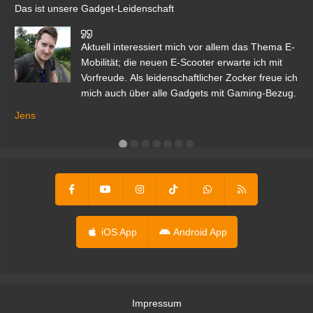
Das ist unsere Gadget-Leidenschaft
den
Aktuell interessiert mich vor allem das Thema E-
r.
Mobilität; die neuen E-Scooter erwarte ich mit
Vorfreude. Als leidenschaftlicher Zocker freue ich
mich auch über alle Gadgets mit Gaming-Bezug.
Ma
ga
Jens
er
iOS App
Android App
Impressum