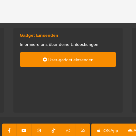
Gadget Einsenden
Informiere uns über deine Entdeckungen
User-gadget einsenden
mart: Alles was mit
Wenn ich nicht gerade mit Familie
dys zu tun hat, fällt
und Freunden unterwegs bin,
er. Und Gadgets
findet man mich im Bastelkeller.
adgets gehen immer!
Dort tüftele ich zwischen Multiplex
Easystar-Klonen, Impeller-Jets,
Thommy
RC-Crawlern und insbesondere
meinem geliebten Anycubic Mega
S, dem möglichst bald noch
weitere 3D-Drucker folgen sollen.
iOS App
A