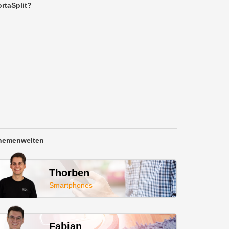
rtaSplit?
hemenwelten
Thorben
Smartphones
Fabian