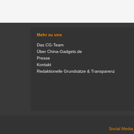
Mehr zu uns
Das CG-Team
Über China-Gadgets.de
Presse
Als Experte für Saugroboter teste
Ganz schön s
Kontakt
ich für China-Gadgets unzählige
Uhren und Han
Redaktionelle Grundsätze & Transparenz
Modelle auf Herz und Nieren und
in mein Revi
bin zudem regelmäßig in unserem
natürlich. G
Podcast "Technisch Gesehen" zu
Fred
hören. Meine private Leidenschaft
gilt neben den smarten
Haushaltshelfern vor allem
Kopfhörern, Monitoren und PCs.
Social Media