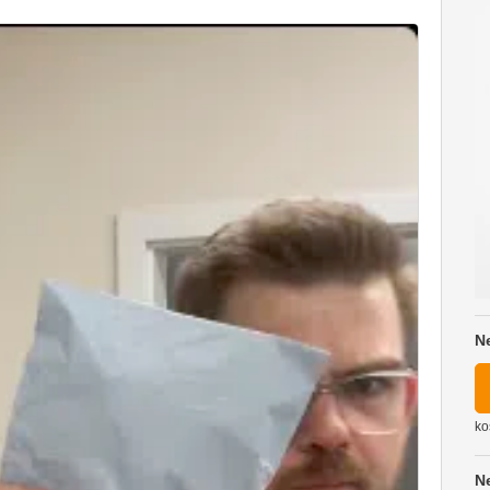
N
ko
N