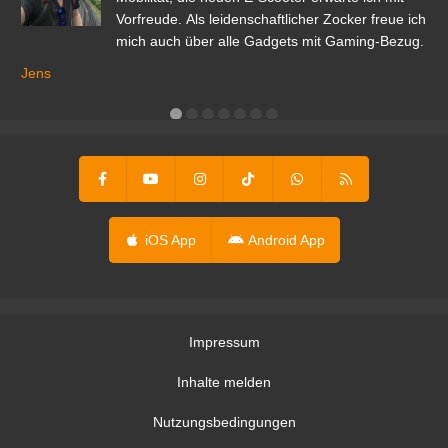
Vorfreude. Als leidenschaftlicher Zocker freue ich
mich auch über alle Gadgets mit Gaming-Bezug.
Ma
ga
Jens
er
iOS App
Android App
Impressum
Inhalte melden
Nutzungsbedingungen