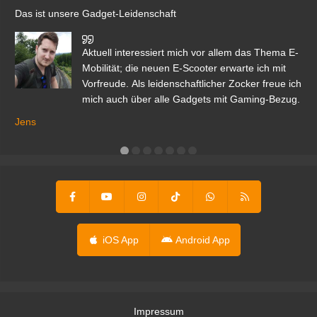
Das ist unsere Gadget-Leidenschaft
den
Aktuell interessiert mich vor allem das Thema E-
r.
Mobilität; die neuen E-Scooter erwarte ich mit
Vorfreude. Als leidenschaftlicher Zocker freue ich
mich auch über alle Gadgets mit Gaming-Bezug.
Ma
ga
Jens
er
iOS App
Android App
Impressum