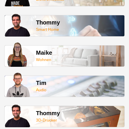
Thommy
Smart Home
Maike
Wohnen
Tim
Audio
Thommy
3D-Drucker