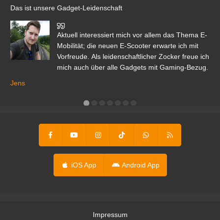
Das ist unsere Gadget-Leidenschaft
den
Aktuell interessiert mich vor allem das Thema E-
r.
Mobilität; die neuen E-Scooter erwarte ich mit
Vorfreude. Als leidenschaftlicher Zocker freue ich
mich auch über alle Gadgets mit Gaming-Bezug.
Ma
ga
Jens
er
iOS App
Android App
Impressum