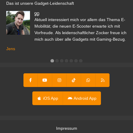
Das ist unsere Gadget-Leidenschaft
den
Aktuell interessiert mich vor allem das Thema E-
r.
Mobilität; die neuen E-Scooter erwarte ich mit
Vorfreude. Als leidenschaftlicher Zocker freue ich
mich auch über alle Gadgets mit Gaming-Bezug.
Ma
ga
Jens
er
iOS App
Android App
Impressum