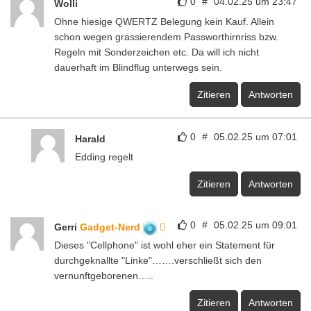
0
#
04.02.25 um 23:47
Wolli
Ohne hiesige QWERTZ Belegung kein Kauf. Allein
schon wegen grassierendem Passworthirnriss bzw.
Regeln mit Sonderzeichen etc. Da will ich nicht
dauerhaft im Blindflug unterwegs sein.
Zitieren
Antworten
0
#
05.02.25 um 07:01
Harald
Edding regelt
Zitieren
Antworten
0
#
05.02.25 um 09:01
Gerri
Gadget-Nerd
Dieses "Cellphone" ist wohl eher ein Statement für
durchgeknallte "Linke"…….verschließt sich den
vernunftgeborenen…..
Zitieren
Antworten