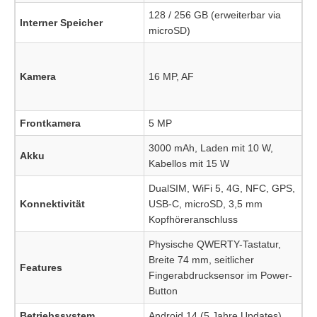
128 / 256 GB (erweiterbar via
Interner Speicher
microSD)
Kamera
16 MP, AF
Frontkamera
5 MP
3000 mAh, Laden mit 10 W,
Akku
Kabellos mit 15 W
DualSIM, WiFi 5, 4G, NFC, GPS,
Konnektivität
USB-C, microSD, 3,5 mm
Kopfhöreranschluss
Physische QWERTY-Tastatur,
Breite 74 mm, seitlicher
Features
Fingerabdrucksensor im Power-
Button
Betriebssystem
Android 14 (5 Jahre Updates)