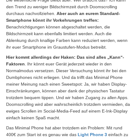
Die wesentliche Frage bleibt aber: Wer braucht das? Ich kann
den Trend zu weniger Bildschirmzeit durch Doomscrolling
durchaus nachvollziehen.
Aber auch an eurem Standard-
Smartphone könnt ihr Vorkehrungen treffen:
Benachrichtigungen können abgeschaltet werden, die
Bildschirmzeit kann ebenfalls limitiert werden. Auch die
Ablenkung durch knallige Farben kann reduziert werden, wenn
ihr euer Smartphone im Graustufen-Modus betreibt.
Hier kommt allerdings der Haken: Das sind alles „Kann“-
Faktoren
. Ihr könnt euer Gerät jederzeit wieder in den
Normalmodus versetzen. Dieser Versuchung könnt ihr bei den
Dumbphones nicht erliegen. Und da trifft das Minimal Phone
meiner Meinung nach einen Sweetspot: Ja, wir haben Display-
Einschränkungen, können aber dank der physischen Tastatur
trotzdem bequem tippen. Und wir haben Zugang zu allen Apps.
Doomscrolling wird aber wahrscheinlich trotzdem vermieden, da
ewiges Scrollen im Social-Media-Feed auf einem E-Ink-Display
einfach keinen Spaß macht.
Das Minimal Phone hat aber trotzdem ein Problem: Mit rund
400€ zum Start ist es genau wie das
Light Phone 3
einfach zu