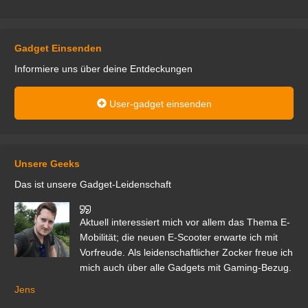
Gadget Einsenden
Informiere uns über deine Entdeckungen
User-gadget einsenden
Unsere Geeks
Das ist unsere Gadget-Leidenschaft
den
Aktuell interessiert mich vor allem das Thema E-
r.
Mobilität; die neuen E-Scooter erwarte ich mit
Vorfreude. Als leidenschaftlicher Zocker freue ich
mich auch über alle Gadgets mit Gaming-Bezug.
Ma
ga
Jens
er