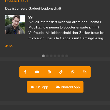
Unsere Geeks
Das ist unsere Gadget-Leidenschaft
den
Aktuell interessiert mich vor allem das Thema E-
r.
Mobilität; die neuen E-Scooter erwarte ich mit
Vorfreude. Als leidenschaftlicher Zocker freue ich
mich auch über alle Gadgets mit Gaming-Bezug.
Ma
ga
Jens
er
iOS App
Android App