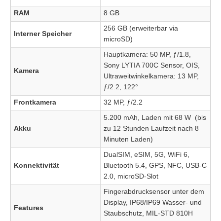
RAM
8 GB
256 GB (erweiterbar via
Interner Speicher
microSD)
Hauptkamera: 50 MP, ƒ/1.8,
Sony LYTIA 700C Sensor, OIS,
Kamera
Ultraweitwinkelkamera: 13 MP,
ƒ/2.2, 122°
Frontkamera
32 MP, ƒ/2.2
5.200 mAh, Laden mit 68 W (bis
Akku
zu 12 Stunden Laufzeit nach 8
Minuten Laden)
DualSIM, eSIM, 5G, WiFi 6,
Konnektivität
Bluetooth 5.4, GPS, NFC, USB-C
2.0, microSD-Slot
Fingerabdrucksensor unter dem
Display, IP68/IP69 Wasser- und
Features
Staubschutz, MIL-STD 810H