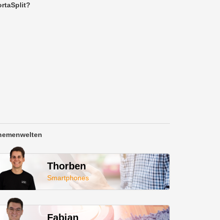
rtaSplit?
hemenwelten
Thorben
Smartphones
Fabian