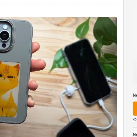
N
ko
N