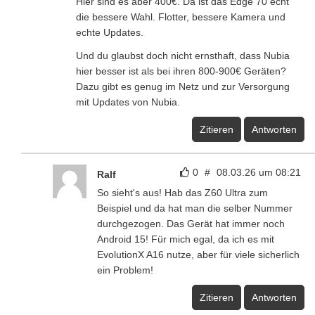
Hier sind es aber 400€. Da ist das Edge 70 echt
die bessere Wahl. Flotter, bessere Kamera und
echte Updates.
Und du glaubst doch nicht ernsthaft, dass Nubia
hier besser ist als bei ihren 800-900€ Geräten?
Dazu gibt es genug im Netz und zur Versorgung
mit Updates von Nubia.
Zitieren
Antworten
0
#
08.03.26 um 08:21
Ralf
So sieht's aus! Hab das Z60 Ultra zum
Beispiel und da hat man die selber Nummer
durchgezogen. Das Gerät hat immer noch
Android 15! Für mich egal, da ich es mit
EvolutionX A16 nutze, aber für viele sicherlich
ein Problem!
Zitieren
Antworten