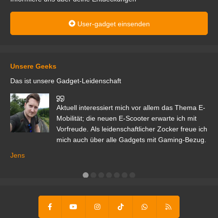
User-gadget einsenden
Unsere Geeks
Das ist unsere Gadget-Leidenschaft
den
Aktuell interessiert mich vor allem das Thema E-
r.
Mobilität; die neuen E-Scooter erwarte ich mit
Vorfreude. Als leidenschaftlicher Zocker freue ich
mich auch über alle Gadgets mit Gaming-Bezug.
Ma
ga
Jens
er