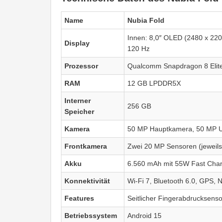
Name
Nubia Fold
Innen: 8,0″ OLED (2480 x 2200
Display
120 Hz
Prozessor
Qualcomm Snapdragon 8 Elit
RAM
12 GB LPDDR5X
Interner
256 GB
Speicher
Kamera
50 MP Hauptkamera, 50 MP Ul
Frontkamera
Zwei 20 MP Sensoren (jeweils
Akku
6.560 mAh mit 55W Fast Char
Konnektivität
Wi-Fi 7, Bluetooth 6.0, GPS,
Features
Seitlicher Fingerabdrucksenso
Betriebssystem
Android 15