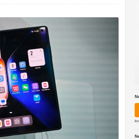
N
ko
N