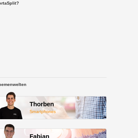
rtaSplit?
hemenwelten
Thorben
Smartphones
Fabian