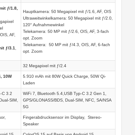
it ƒ/1.8,
Hauptkamera: 50 Megapixel mit ƒ/1.6, AF, OIS
Ultraweitwinkelkamera: 50 Megapixel mit ƒ/2.0,
gapixel
120° Aufnahmewinkel
el
Telekamera: 50 MP mit ƒ/2.6, OIS, AF, 3-fach
OIS, AF,
opt. Zoom
Telekamera: 50 MP mit ƒ/4.3, OIS, AF, 6-fach
it ƒ/3.1
,
opt. Zoom
32 Megapixel mit ƒ/2.4
i, 10W
5.910 mAh mit 80W Quick Charge, 50W Qi-
Laden
p-C 3.2
WiFi 7, Bluetooth 5.4,USB Typ-C 3.2 Gen 1,
ual-SIM,
GPS/GLONASS/BDS, Dual-SIM, NFC, SA/NSA
5G
or,
Fingerabdrucksensor im Display, Stereo-
Speaker
roid 15
ColorOS 15 auf Basis von Android 15