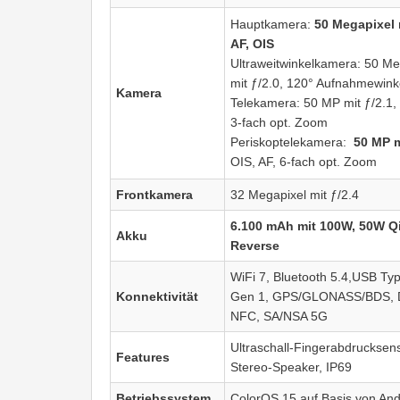
Hauptkamera:
50 Megapixel m
AF, OIS
Ultraweitwinkelkamera: 50 Me
mit ƒ/2.0, 120° Aufnahmewink
Kamera
Telekamera: 50 MP mit ƒ/2.1, 
3-fach opt. Zoom
Periskoptelekamera:
50 MP m
OIS, AF, 6-fach opt. Zoom
Frontkamera
32 Megapixel mit ƒ/2.4
6.100 mAh mit 100W, 50W Q
Akku
Reverse
WiFi 7, Bluetooth 5.4,USB Ty
Konnektivität
Gen 1, GPS/GLONASS/BDS, D
NFC, SA/NSA 5G
Ultraschall-Fingerabdrucksens
Features
Stereo-Speaker, IP69
Betriebssystem
ColorOS 15 auf Basis von And