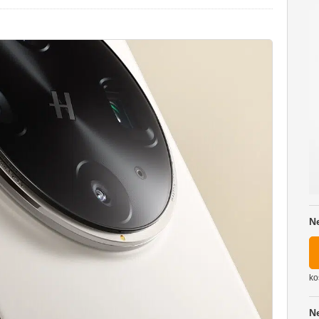
N
ko
N