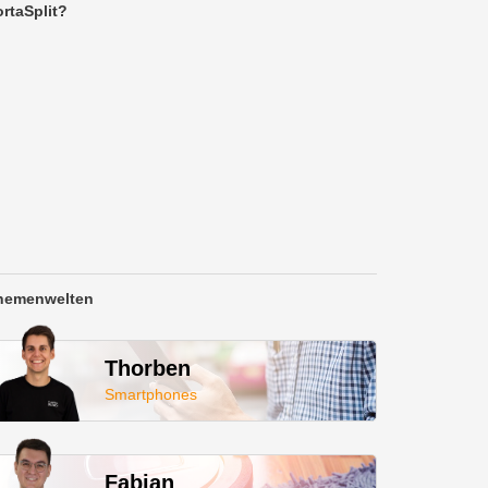
rtaSplit?
hemenwelten
Thorben
Smartphones
Fabian