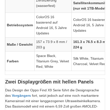
Zertifizierung
Satellitenkommunikat
(wasserfest)
(nur mit 1TB-Modell)
ColorOS 16
ColorOS 16 basierend 
basierend auf
Betriebssystem
Android 16, 5 Jahre
Android 16, 5 Jahre
Updates
Updates
157 x 73.9 x 8 mm /
161.3 x 76.5 x 8.3 mm 
Maße / Gewicht
203 g
224 g
Space Black,
Silk White, Titanium
Farben
Titanium Grey, Velvet
Charcoal, Velvet Red
Red, White
Zwei Displaygrößen mit hellen Panels
Das Design der Oppo Find X9 Serie führt die Designsprache
des
Vorgängers
fort, setzt jedoch auf eine noch markantere
Kamerainsel mit einer langgezogenen Ultraweitwinkelkamera.
Das Basismodell wird mit einem 6,59 Zoll großen AMOLED-