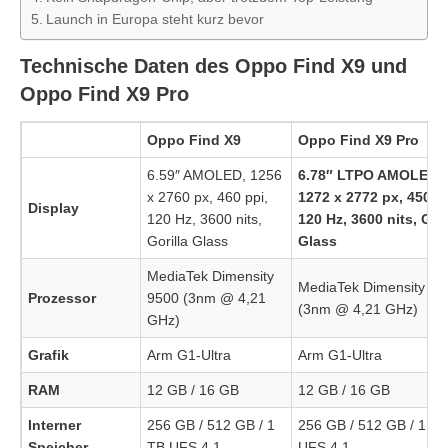
Launch in Europa steht kurz bevor
Technische Daten des Oppo Find X9 und
Oppo Find X9 Pro
Oppo Find X9
Oppo Find X9 Pro
6.59″ AMOLED, 1256
6.78″ LTPO AMOLED,
x 2760 px, 460 ppi,
1272 x 2772 px, 450 pp
Display
120 Hz, 3600 nits,
120 Hz, 3600 nits, Gori
Gorilla Glass
Glass
MediaTek Dimensity
MediaTek Dimensity 95
Prozessor
9500 (3nm @ 4,21
(3nm @ 4,21 GHz)
GHz)
Grafik
Arm G1-Ultra
Arm G1-Ultra
RAM
12 GB / 16 GB
12 GB / 16 GB
Interner
256 GB / 512 GB / 1
256 GB / 512 GB / 1 TB
Speicher
TB UFS 4.1
UFS 4.1