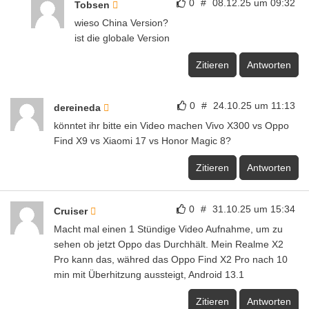
0
#
08.12.25 um 09:32
Tobsen
wieso China Version?
ist die globale Version
Zitieren
Antworten
0
#
24.10.25 um 11:13
dereineda
könntet ihr bitte ein Video machen Vivo X300 vs Oppo
Find X9 vs Xiaomi 17 vs Honor Magic 8?
Zitieren
Antworten
0
#
31.10.25 um 15:34
Cruiser
Macht mal einen 1 Stündige Video Aufnahme, um zu
sehen ob jetzt Oppo das Durchhält. Mein Realme X2
Pro kann das, währed das Oppo Find X2 Pro nach 10
min mit Überhitzung aussteigt, Android 13.1
Zitieren
Antworten