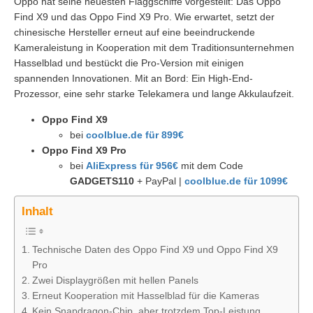
Oppo hat seine neuesten Flaggschiffe vorgestellt: Das Oppo
Find X9 und das Oppo Find X9 Pro. Wie erwartet, setzt der
chinesische Hersteller erneut auf eine beeindruckende
Kameraleistung in Kooperation mit dem Traditionsunternehmen
Hasselblad und bestückt die Pro-Version mit einigen
spannenden Innovationen. Mit an Bord: Ein High-End-
Prozessor, eine sehr starke Telekamera und lange Akkulaufzeit.
Oppo Find X9
bei
coolblue.de für 899€
Oppo Find X9 Pro
bei
AliExpress für 956€
mit dem Code
GADGETS110
+ PayPal |
coolblue.de für 1099€
Inhalt
Technische Daten des Oppo Find X9 und Oppo Find X9
Pro
Zwei Displaygrößen mit hellen Panels
Erneut Kooperation mit Hasselblad für die Kameras
Kein Snapdragon-Chip, aber trotzdem Top-Leistung