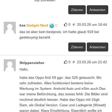
top zufrieden
Zitieren
Antworten
0
#
20.03.26 um 18:44
kse
Gadget-Nerd
das ist aber kein bestpreis. ich hatte glaub 918 bei
geekbuying bezahlt
Zitieren
Antworten
0
#
23.03.26 um 21:42
Strippenzieher
Hallo,
habe das Oppo find X9 ggn. das S25 getauscht. Bin
sehr zufrieden. Alles funktioniert bestens keine
Werbung im System. Android Auto und eSim auch.Das
war meine Befürchtung, das sowas fehlt. Die Bilder sind
nochmal deutlich besser. Habe das Oppo mit 16gb
Ram, als Global Version. Case und Ladegerät (80watt)
waren dabei. Klare Empfehlung. Eigentlich wollte ich