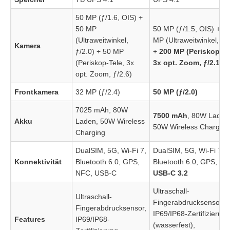
50 MP (ƒ/1.6, OIS) +
50 MP
50 MP (ƒ/1.5, OIS) + 5
(Ultraweitwinkel,
MP (Ultraweitwinkel, ƒ/
Kamera
ƒ/2.0) + 50 MP
+
200 MP (Periskop-Te
(Periskop-Tele, 3x
3x opt. Zoom, ƒ/2.1)
opt. Zoom, ƒ/2.6)
Frontkamera
32 MP (ƒ/2.4)
50 MP (ƒ/2.0)
7025 mAh, 80W
7500 mAh
, 80W Laden
Akku
Laden, 50W Wireless
50W Wireless Charging
Charging
DualSIM, 5G, Wi-Fi 7,
DualSIM, 5G, Wi-Fi 7,
Konnektivität
Bluetooth 6.0, GPS,
Bluetooth 6.0, GPS, NF
NFC, USB-C
USB-C 3.2
Ultraschall-
Ultraschall-
Fingerabdrucksensor,
Fingerabdrucksensor,
IP69/IP68-Zertifizierung
Features
IP69/IP68-
(wasserfest),