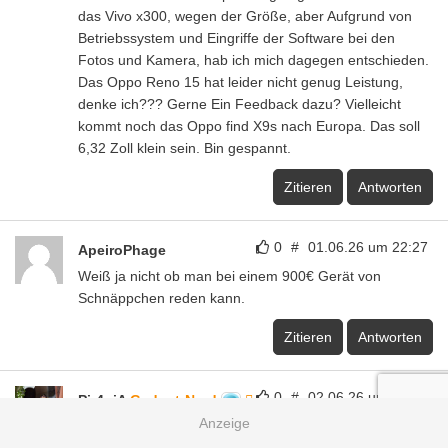
das Vivo x300, wegen der Größe, aber Aufgrund von
Betriebssystem und Eingriffe der Software bei den
Fotos und Kamera, hab ich mich dagegen entschieden.
Das Oppo Reno 15 hat leider nicht genug Leistung,
denke ich??? Gerne Ein Feedback dazu? Vielleicht
kommt noch das Oppo find X9s nach Europa. Das soll
6,32 Zoll klein sein. Bin gespannt.
Zitieren
Antworten
0
#
01.06.26 um 22:27
ApeiroPhage
Weiß ja nicht ob man bei einem 900€ Gerät von
Schnäppchen reden kann.
Zitieren
Antworten
0
#
02.06.26 um 02:18
Pir4niA
Gadget-Nerd
Boah Gutschein schon Nicht mehr vorhanden 😢