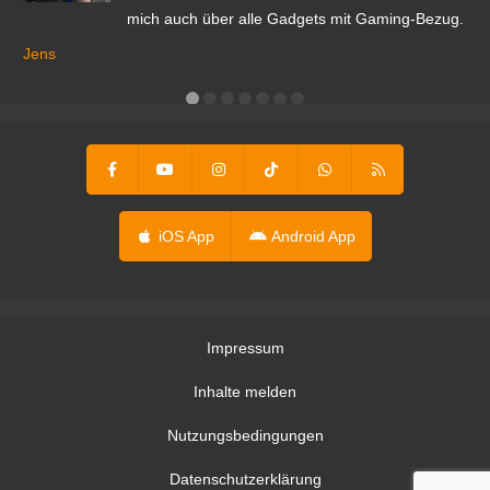
mich auch über alle Gadgets mit Gaming-Bezug.
Ma
ga
Jens
er
iOS App
Android App
Impressum
Inhalte melden
Nutzungsbedingungen
Datenschutzerklärung