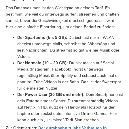
Das Datenvolumen ist das Wichtigste an deinem Tarif. Es
bestimmt, wie viel du unterwegs surfen, streamen und chatten
kannst, bevor die Geschwindigkeit drastisch gedrosselt wird.
Hier eine einfache Einordnung, um deinen Bedarf zu finden:
Der Sparfuchs (bis 5 GB):
Du bist fast nur im WLAN,
checkst unterwegs Mails, schreibst bei WhatsApp und
liest Nachrichten. Du streamst so gut wie nie Musik oder
Videos.
Der Normalo (10 – 20 GB):
Du bist täglich auf Social
Media (Instagram, Facebook), hörst unterwegs
regelmäßig Musik über Spotify und schaust auch mal ein
paar YouTube-Videos in der Bahn. Das ist der Sweetspot
für die meisten Nutzer.
Der Power-User (30 GB und mehr):
Dein Smartphone ist
dein Entertainment-Center. Du streamst ständig Videos
auf Netflix in HD, nutzt dein Handy als Hotspot für den
Laptop oder zockst datenintensive Online-Games. Hier
kann auch ein „Unlimited“-Tarif Sinn ergeben.
Zur Orientierung:
Der durchschnittliche Verbrauch in