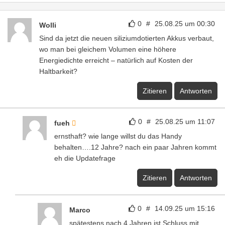
0
#
25.08.25 um 00:30
Wolli
Sind da jetzt die neuen siliziumdotierten Akkus verbaut,
wo man bei gleichem Volumen eine höhere
Energiedichte erreicht – natürlich auf Kosten der
Haltbarkeit?
Zitieren
Antworten
0
#
25.08.25 um 11:07
fueh
ernsthaft? wie lange willst du das Handy
behalten….12 Jahre? nach ein paar Jahren kommt
eh die Updatefrage
Zitieren
Antworten
0
#
14.09.25 um 15:16
Marco
spätestens nach 4 Jahren ist Schluss mit