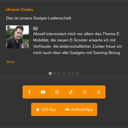
Unsere Geeks
Das ist unsere Gadget-Leidenschaft
den
Aktuell interessiert mich vor allem das Thema E-
r.
Mobilität; die neuen E-Scooter erwarte ich mit
Vorfreude. Als leidenschaftlicher Zocker freue ich
mich auch über alle Gadgets mit Gaming-Bezug.
Ma
ga
Jens
er
iOS App
Android App