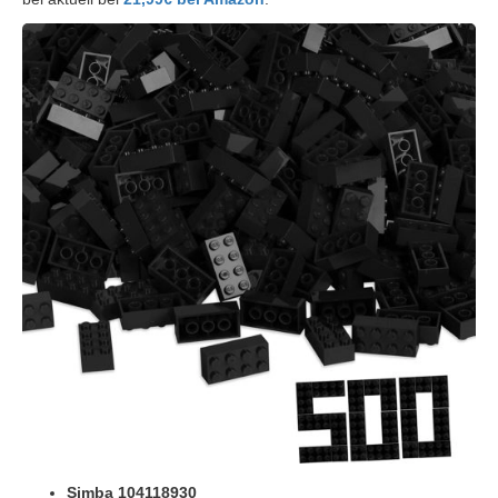
Simba 104118930