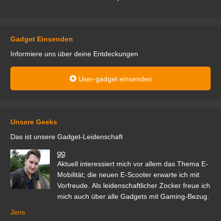
Gadget Einsenden
Informiere uns über deine Entdeckungen
User-gadget einsenden
Unsere Geeks
Das ist unsere Gadget-Leidenschaft
den
Aktuell interessiert mich vor allem das Thema E-
r.
Mobilität; die neuen E-Scooter erwarte ich mit
Vorfreude. Als leidenschaftlicher Zocker freue ich
mich auch über alle Gadgets mit Gaming-Bezug.
Ma
ga
Jens
er