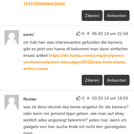
72157639488423915/
Zitieren
Antworten
0
#
06.02.14 um 22:44
corni
ich hab hier was interessantes gefunden die kamera
gibt es jetzt von hama vll bekommt man dann einfacher
ersatz artikel
https://de.hama.com/company/press-
conference/press-messages/2012/new-from-hama-
action-cams
Zitieren
Antworten
0
#
03.03.14 um 19:53
florian
was ist denn derzeit das beste angebot für die kamera?
oder kann mir jemand tipps geben, wie man auf ebay
wirklich alles angezeigt bekommt? jedes mal, wenn ich
gadgets von hier suche finde ich nicht den günstigsten
preis.