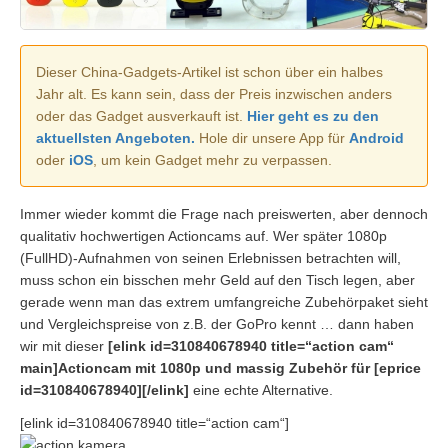
Dieser China-Gadgets-Artikel ist schon über ein halbes
Jahr alt. Es kann sein, dass der Preis inzwischen anders
oder das Gadget ausverkauft ist.
Hier geht es zu den
aktuellsten Angeboten.
Hole dir unsere App für
Android
oder
iOS
, um kein Gadget mehr zu verpassen.
Immer wieder kommt die Frage nach preiswerten, aber dennoch
qualitativ hochwertigen Actioncams auf. Wer später 1080p
(FullHD)-Aufnahmen von seinen Erlebnissen betrachten will,
muss schon ein bisschen mehr Geld auf den Tisch legen, aber
gerade wenn man das extrem umfangreiche Zubehörpaket sieht
und Vergleichspreise von z.B. der GoPro kennt … dann haben
wir mit dieser
[elink id=310840678940 title=“action cam“
main]Actioncam mit 1080p und massig Zubehör für [eprice
id=310840678940][/elink]
eine echte Alternative.
[elink id=310840678940 title=“action cam“]