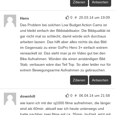
Zitieren
Antworten
0
#
20.03.14 um 19:09
Hans
Das Problem bei solchen Low Budget Action Cams ist
und bleibt einfach der Bildstabilisator. Die Bildqualität ist
gar nicht mal so schlecht, damit würde sich durchaus
arbeiten lassen. Das hilft aber alles nichts da das Bild
im Gegensatz zu einer GoPro Hero 3+ einfach extrem
verwackelt ist. Das sieht man ja im Video gut bei den
Bike Aufnahmen. Würden die einen anständigen Bild
Stab. verbauen wäre das Teil Top. So aber leider nur für
extrem Bewegungsarme Aufnahmen zu gebrauchen.
Zitieren
Antworten
0
#
06.04.14 um 21:58
downhill
wie kann ich mit der sj1000 filme aufnehmen, die länger
sind als 60min. aktuell war ich heute unterwegs und
hatte nachher zwei filme mit ca. 35min. laufzeit. jetzt mit