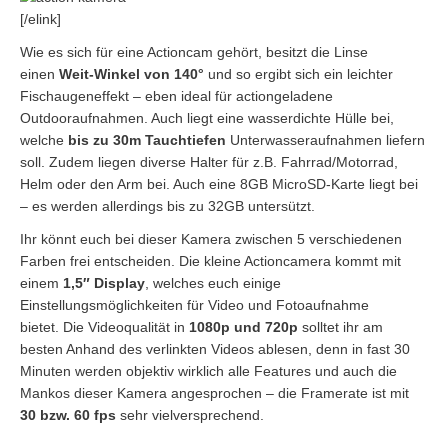
[/elink]
Wie es sich für eine Actioncam gehört, besitzt die Linse
einen
Weit-Winkel von 140°
und so ergibt sich ein leichter
Fischaugeneffekt – eben ideal für actiongeladene
Outdooraufnahmen. Auch liegt eine wasserdichte Hülle bei,
welche
bis zu 30m Tauchtiefen
Unterwasseraufnahmen liefern
soll. Zudem liegen diverse Halter für z.B. Fahrrad/Motorrad,
Helm oder den Arm bei. Auch eine 8GB MicroSD-Karte liegt bei
– es werden allerdings bis zu 32GB untersützt.
Ihr könnt euch bei dieser Kamera zwischen 5 verschiedenen
Farben frei entscheiden. Die kleine Actioncamera kommt mit
einem
1,5″ Display
, welches euch einige
Einstellungsmöglichkeiten für Video und Fotoaufnahme
bietet. Die Videoqualität in
1080p und 720p
solltet ihr am
besten Anhand des verlinkten Videos ablesen, denn in fast 30
Minuten werden objektiv wirklich alle Features und auch die
Mankos dieser Kamera angesprochen – die Framerate ist mit
30 bzw. 60 fps
sehr vielversprechend.