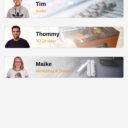
Tim
Audio
Thommy
3D-Drucker
Maike
Werkzeug & Outdoor