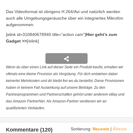
Das Videoformat ist übrigens H.264/Avi und natürlich werden
auch alle Umgebungsgeräusche über ein integriertes Mikrofon
aufgenommen.
[elink id=310840678940 title=“action cam“]
Hier geht’s zum
Gadget >>
[/elink]
Wenn du über einen Link auf dieser Seite ein Produkt kaufst, erhalten wir
oftmals eine kleine Provision als Vergütung. Für dich entstehen dabei
keinerlei Mehrkosten und dir bleibt frei wo du bestellst. Diese Provisionen
haben in keinem Fall Auswirkung auf unsere Beiträge. Zu den
Partnerprogrammen und Partnerschaften gehört unter anderem eBay und
das Amazon PartnerNet. Als Amazon-Partner verdienen wir an
qualifizierten Verkäufen.
Sortierung:
Neueste
|
Älteste
Kommentare (120)