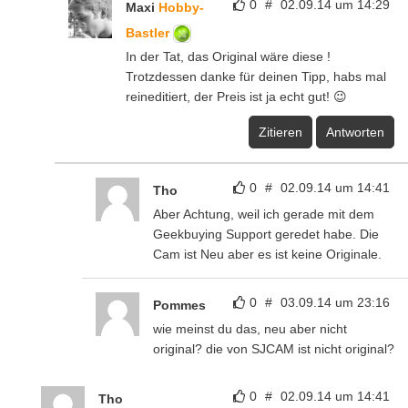
0
#
02.09.14 um 14:29
Maxi
Hobby-
Bastler
In der Tat, das Original wäre diese
!
Trotzdessen danke für deinen Tipp, habs mal
reineditiert, der Preis ist ja echt gut! 😉
Zitieren
Antworten
0
#
02.09.14 um 14:41
Tho
Aber Achtung, weil ich gerade mit dem
Geekbuying Support geredet habe. Die
Cam ist Neu aber es ist keine Originale.
0
#
03.09.14 um 23:16
Pommes
wie meinst du das, neu aber nicht
original? die von SJCAM ist nicht original?
0
#
02.09.14 um 14:41
Tho