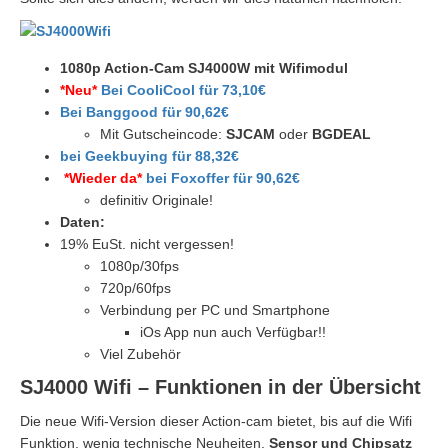
1080p Action-Cam SJ4000W mit Wifimodul
*Neu*
Bei CooliCool für 73,10€
Bei Banggood für 90,62€
Mit Gutscheincode:
SJCAM
oder
BGDEAL
bei Geekbuying für 88,32€
*Wieder da*
bei Foxoffer für 90,62€
definitiv Originale!
Daten:
19% EuSt. nicht vergessen!
1080p/30fps
720p/60fps
Verbindung per PC und Smartphone
iOs App nun auch Verfügbar!!
Viel Zubehör
SJ4000 Wifi – Funktionen in der Übersicht
Die neue Wifi-Version dieser Action-cam bietet, bis auf die Wifi
Funktion, wenig technische Neuheiten.
Sensor und Chipsatz