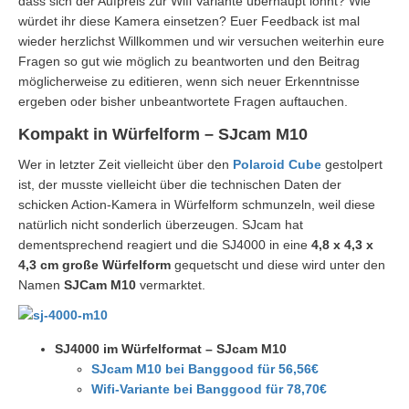
dass sich der Aufpreis zur Wifi Variante überhaupt lohnt? Wie
würdet ihr diese Kamera einsetzen? Euer Feedback ist mal
wieder herzlichst Willkommen und wir versuchen weiterhin eure
Fragen so gut wie möglich zu beantworten und den Beitrag
möglicherweise zu editieren, wenn sich neuer Erkenntnisse
ergeben oder bisher unbeantwortete Fragen auftauchen.
Kompakt in Würfelform – SJcam M10
Wer in letzter Zeit vielleicht über den
Polaroid Cube
gestolpert
ist, der musste vielleicht über die technischen Daten der
schicken Action-Kamera in Würfelform schmunzeln, weil diese
natürlich nicht sonderlich überzeugen. SJcam hat
dementsprechend reagiert und die SJ4000 in eine
4,8 x 4,3 x
4,3 cm große Würfelform
gequetscht und diese wird unter den
Namen
SJCam M10
vermarktet.
SJ4000 im Würfelformat – SJcam M10
SJcam M10 bei Banggood für 56,56€
Wifi-Variante bei Banggood für 78,70€