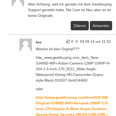
Aber Achtung, weil ich gerade mit dem Geekbuying
Support geredet habe. Die Cam ist Neu aber es ist
keine Originale.
Zitieren
Antworten
0
#
04.09.14 um 11:52
foo
Welche ist kein Orginal???
http_www.geekbuying.com_item_New-
SJ4000-WiFi-Action-Camera-12MP-1080P-H-
264-1-5-Inch-170_8211_Wide-Angle-
Waterproof-Diving-HD-Camcorder-Gopro-
style-Black-331507.html/14465/
oder
http://www.geekbuying.com/item/SJCAM-
Original-SJ4000-WiFi-Novatek-1080P-1-5-
Inch-170-Degree-A-Wide-Angle-Outdoor-
Sports-Home-Security-HD-DV-CAR-DVR—