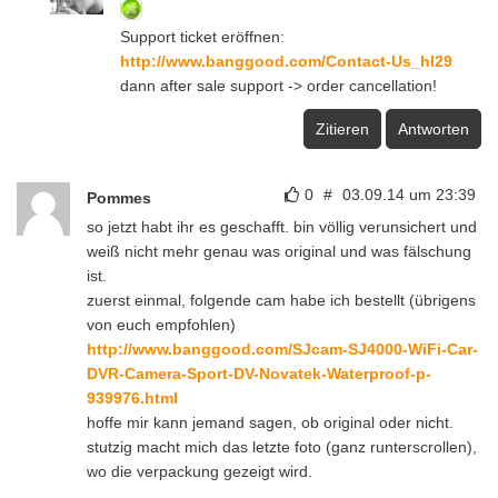
Support ticket eröffnen:
http://www.banggood.com/Contact-Us_hl29
dann after sale support -> order cancellation!
Zitieren
Antworten
0
#
03.09.14 um 23:39
Pommes
so jetzt habt ihr es geschafft. bin völlig verunsichert und
weiß nicht mehr genau was original und was fälschung
ist.
zuerst einmal, folgende cam habe ich bestellt (übrigens
von euch empfohlen)
http://www.banggood.com/SJcam-SJ4000-WiFi-Car-
DVR-Camera-Sport-DV-Novatek-Waterproof-p-
939976.html
hoffe mir kann jemand sagen, ob original oder nicht.
stutzig macht mich das letzte foto (ganz runterscrollen),
wo die verpackung gezeigt wird.