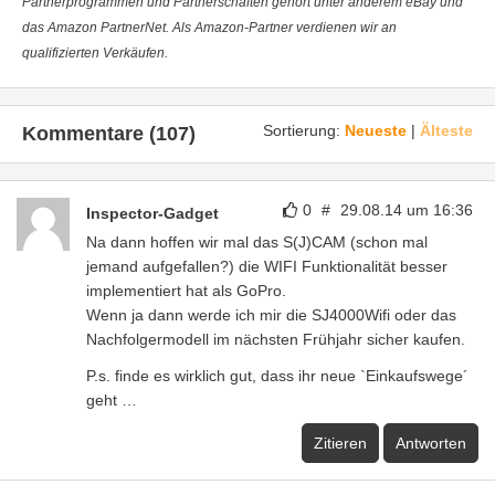
Partnerprogrammen und Partnerschaften gehört unter anderem eBay und
das Amazon PartnerNet. Als Amazon-Partner verdienen wir an
qualifizierten Verkäufen.
Sortierung:
Neueste
|
Älteste
Kommentare (107)
0
#
29.08.14 um 16:36
Inspector-Gadget
Na dann hoffen wir mal das S(J)CAM (schon mal
jemand aufgefallen?) die WIFI Funktionalität besser
implementiert hat als GoPro.
Wenn ja dann werde ich mir die SJ4000Wifi oder das
Nachfolgermodell im nächsten Frühjahr sicher kaufen.
P.s. finde es wirklich gut, dass ihr neue `Einkaufswege´
geht …
Zitieren
Antworten