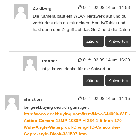
0
#
02.09.14 um 14:53
Zoidberg
Die Kamera baut ein WLAN Netzwerk auf und du
verbindest dich da mit deinem Handy/Tablet und
hast dann den Zugriff auf das Gerät und die Daten.
Zitieren
Antworten
0
#
02.09.14 um 16:20
trooper
ist ja krass. danke für die Antwort! =)
Zitieren
Antworten
0
#
02.09.14 um 14:16
christian
bei geekbuying deutlich günstiger:
http://www.geekbuying.com/item/New-SJ4000-WiFi-
Action-Camera-12MP-1080P-H-264-1-5-Inch-170--
Wide-Angle-Waterproof-Diving-HD-Camcorder-
Gopro-style-Black-331507.html