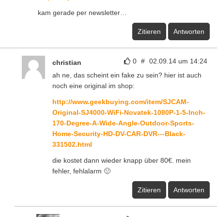
kam gerade per newsletter…
Zitieren
Antworten
0
#
02.09.14 um 14:24
christian
ah ne, das scheint ein fake zu sein? hier ist auch
noch eine original im shop:
http://www.geekbuying.com/item/SJCAM-
Original-SJ4000-WiFi-Novatek-1080P-1-5-Inch-
170-Degree-A-Wide-Angle-Outdoor-Sports-
Home-Security-HD-DV-CAR-DVR---Black-
331502.html
die kostet dann wieder knapp über 80€. mein
fehler, fehlalarm 🙁
Zitieren
Antworten