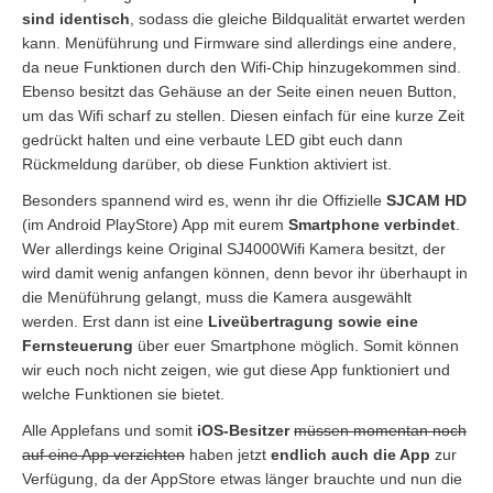
sind identisch
, sodass die gleiche Bildqualität erwartet werden
kann. Menüführung und Firmware sind allerdings eine andere,
da neue Funktionen durch den Wifi-Chip hinzugekommen sind.
Ebenso besitzt das Gehäuse an der Seite einen neuen Button,
um das Wifi scharf zu stellen. Diesen einfach für eine kurze Zeit
gedrückt halten und eine verbaute LED gibt euch dann
Rückmeldung darüber, ob diese Funktion aktiviert ist.
Besonders spannend wird es, wenn ihr die Offizielle
SJCAM HD
(im Android PlayStore) App mit eurem
Smartphone verbindet
.
Wer allerdings keine Original SJ4000Wifi Kamera besitzt, der
wird damit wenig anfangen können, denn bevor ihr überhaupt in
die Menüführung gelangt, muss die Kamera ausgewählt
werden. Erst dann ist eine
Liveübertragung sowie eine
Fernsteuerung
über euer Smartphone möglich. Somit können
wir euch noch nicht zeigen, wie gut diese App funktioniert und
welche Funktionen sie bietet.
Alle Applefans und somit
iOS-Besitzer
müssen momentan noch
auf eine App verzichten
haben jetzt
endlich auch die App
zur
Verfügung, da der AppStore etwas länger brauchte und nun die