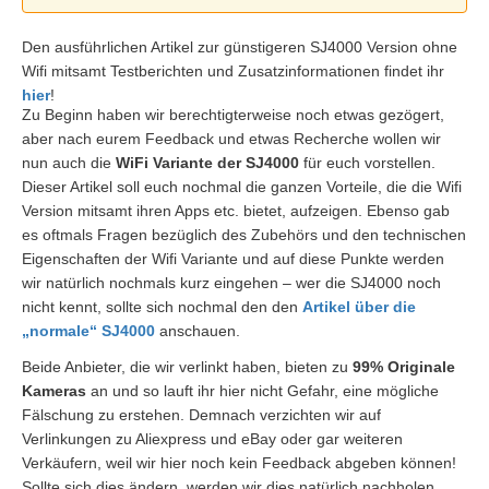
Den ausführlichen Artikel zur günstigeren SJ4000 Version ohne
Wifi mitsamt Testberichten und Zusatzinformationen findet ihr
hier
!
Zu Beginn haben wir berechtigterweise noch etwas gezögert,
aber nach eurem Feedback und etwas Recherche wollen wir
nun auch die
WiFi Variante der SJ4000
für euch vorstellen.
Dieser Artikel soll euch nochmal die ganzen Vorteile, die die Wifi
Version mitsamt ihren Apps etc. bietet, aufzeigen. Ebenso gab
es oftmals Fragen bezüglich des Zubehörs und den technischen
Eigenschaften der Wifi Variante und auf diese Punkte werden
wir natürlich nochmals kurz eingehen – wer die SJ4000 noch
nicht kennt, sollte sich nochmal den den
Artikel über die
„normale“ SJ4000
anschauen.
Beide Anbieter, die wir verlinkt haben, bieten zu
99% Originale
Kameras
an und so lauft ihr hier nicht Gefahr, eine mögliche
Fälschung zu erstehen. Demnach verzichten wir auf
Verlinkungen zu Aliexpress und eBay oder gar weiteren
Verkäufern, weil wir hier noch kein Feedback abgeben können!
Sollte sich dies ändern, werden wir dies natürlich nachholen.