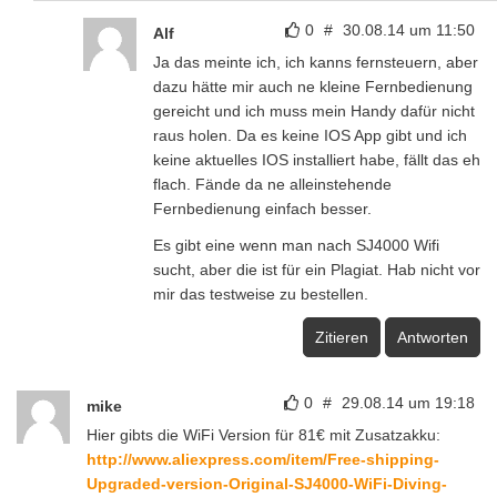
0
#
30.08.14 um 11:50
Alf
Ja das meinte ich, ich kanns fernsteuern, aber
dazu hätte mir auch ne kleine Fernbedienung
gereicht und ich muss mein Handy dafür nicht
raus holen. Da es keine IOS App gibt und ich
keine aktuelles IOS installiert habe, fällt das eh
flach. Fände da ne alleinstehende
Fernbedienung einfach besser.
Es gibt eine wenn man nach SJ4000 Wifi
sucht, aber die ist für ein Plagiat. Hab nicht vor
mir das testweise zu bestellen.
Zitieren
Antworten
0
#
29.08.14 um 19:18
mike
Hier gibts die WiFi Version für 81€ mit Zusatzakku:
http://www.aliexpress.com/item/Free-shipping-
Upgraded-version-Original-SJ4000-WiFi-Diving-